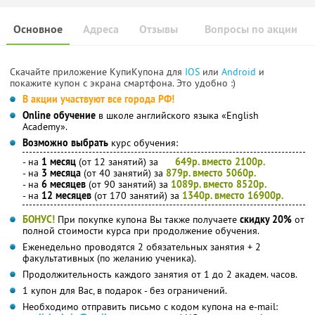
Основное
Адреса
Отзывы
Вопросы по акции
Скачайте приложение КупиКупона для
IOS
или
Android
и
покажите купон с экрана смартфона. Это удобно :)
В акции участвуют все города РФ!
Online обучение
в школе английского языка «English
Academy».
Возможно выбрать
курс обучения:
- на
1 месяц
(от 12 занятий) за
649р. вместо 2100р.
- на
3 месяца
(от 40 занятий) за
879р. вместо 5060р.
- на
6 месяцев
(от 90 занятий) за
1089р. вместо 8520р.
- на
12 месяцев
(от 170 занятий) за
1340р. вместо 16900р.
БОНУС!
При покупке купона Вы также получаете
скидку 20%
от
полной стоимости курса при продолжение обучения.
Еженедельно проводятся 2 обязательных занятия + 2
факультативных (по желанию ученика).
Продолжительность каждого занятия от 1 до 2 академ. часов.
1 купон для Вас, в подарок - без ограничений.
Необходимо отправить письмо с кодом купона на e-mail: