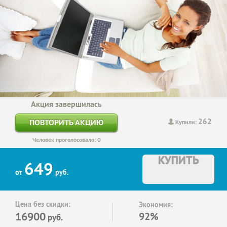
Акция завершилась
262
ПОВТОРИТЬ АКЦИЮ
Купили:
Человек проголосовало: 0
КУПИТЬ
649
от
руб.
Цена без скидки:
Экономия:
16900
92%
руб.