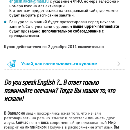
english.akcia@mail.ru
с указанием ФИО, номера телефона и
номера купона для активации.
В ответ вам придет ссылка на специальный сайт, где можно
будет выбрать расписание занятий.
Ваш уровень знаний будет протестирован перед началом
занятий. Со студентами с уровнем
выше upper-intermediate
будет проведено
дополнительное собеседование с
преподавателем
.
Купон действителен по 2 декабря 2011 включительно
Узнай, как воспользоваться купоном
Do you speak English ?... В ответ только
пожимайте плечами? Тогда Вы нашли то, что
искали!
В Вавилоне
люди поссорились из-за того, что начали
разговаривать на разных языках и перестали понимать друг
друга.
Сейчас
почти
весь
современный цивилизованный
Мир
говорит на
английском
. Получив в распоряжение этот язык
Вы