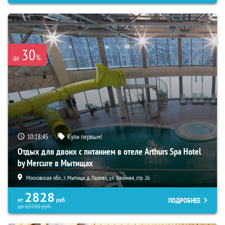
30
%
до
10:18:44
Купи первым!
Отдых для двоих с питанием в отеле Arthurs Spa Hotel
by Mercure в Мытищах
Московская обл., г. Мытищи, д. Ларево, ул. Хвойная, стр. 26
2828
ПОДРОБНЕЕ
от
руб.
до
65700
руб.