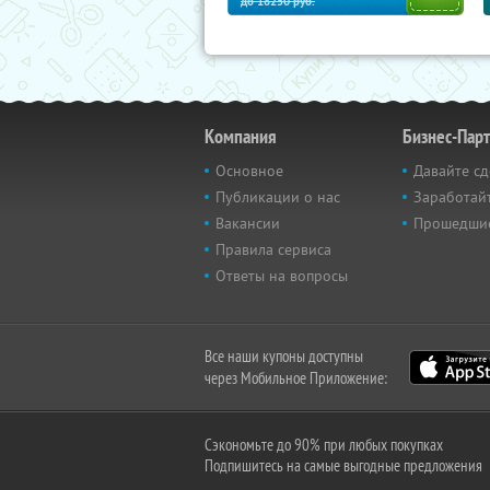
до
18250
руб.
Компания
Бизнес-Пар
Основное
Давайте сд
Публикации о нас
Заработайт
Вакансии
Прошедши
Правила сервиса
Ответы на вопросы
Все наши купоны доступны
через Мобильное Приложение:
Сэкономьте до 90% при любых покупках
Подпишитесь на самые выгодные предложения