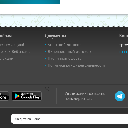
тнёрам
Документы
Кон
елаем акцию!
Агентский договор
spro
е, как Вебмастер
Лицензионный договор
Связ
е акции
Публичная оферта
Политика конфиденциальности
Ищите скидки поблизости,
не выходя из чата: