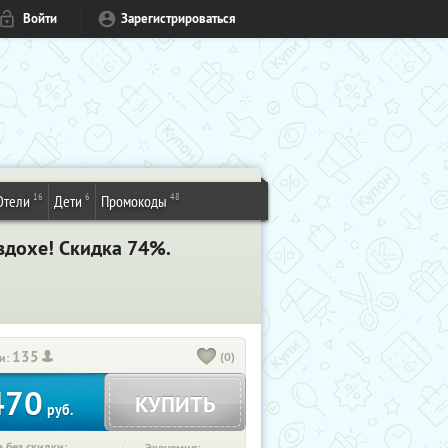
Войти
Зарегистрироваться
16
6
48
Отели
Дети
Промокоды
вдохе! Скидка 74%.
135
(0)
и:
470
КУПИТЬ
руб.
 без скидки: