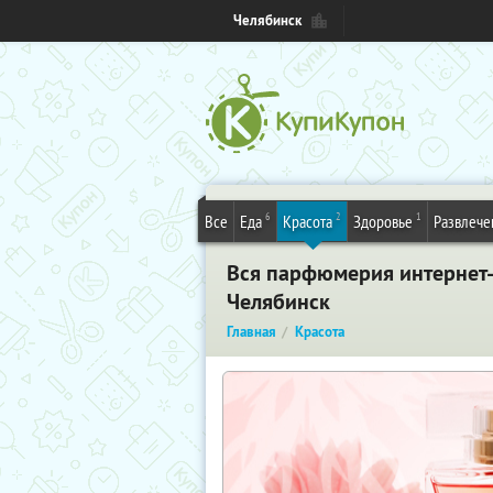
Челябинск
6
2
1
Все
Еда
Красота
Здоровье
Развлече
Вся парфюмерия интернет-м
Челябинск
Главная
Красота