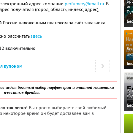
Бро
 электронный адрес компании
perfumery@mail.ru
. В
ино
рес получателя (город, область, индекс, адрес),
Пу
Бе
й России наложенным платежом за счёт заказчика,
жно рассчитать
здесь
012 включительно
Бе
шк
Бе
ся купоном
ас ждет богатый выбор парфюмерии и элитной косметики
Ра
известных брендов.
«Э
Бе
ло так легко!
Вы просто выбираете свой любимый
ез некоторое время он будет доставлен вам в