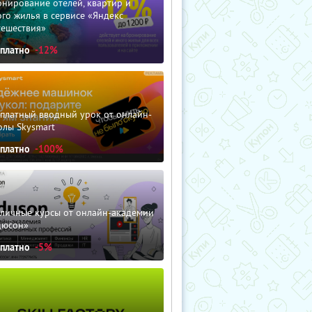
нирование отелей, квартир и
го жилья в сервисе «Яндекс
тешествия»
сплатно
-12%
сплатный вводный урок от онлайн-
олы Skysmart
сплатно
-100%
зличные курсы от онлайн-академии
дюсон»
сплатно
-5%