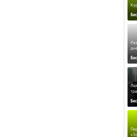
Кур
Бе
Ра
дне
Бе
Люб
тра
Бе
Пер
«З