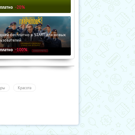
сплатно
-20%
дней бесплатно в START для новых
льзователей
сплатно
-100%
ары
Красота