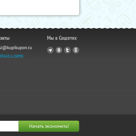
такты
Мы в Соцсетях
si@kupikupon.ru
аться с нами