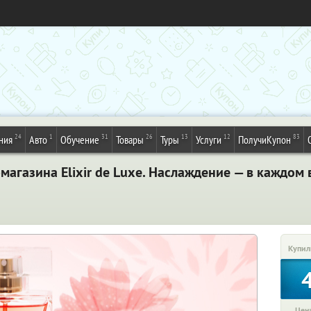
24
1
31
26
13
12
83
ния
Авто
Обучение
Товары
Туры
Услуги
ПолучиКупон
агазина Elixir de Luxe. Наслаждение — в каждом 
Купил
Цена