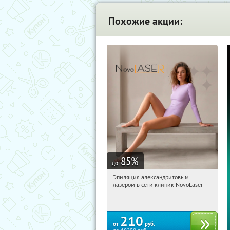
Похожие акции:
85
%
до
Эпиляция александритовым
04:56:37
Купили:
26
лазером в сети клиник NovoLaser
210
от
руб.