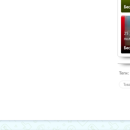
Бе
25 
по
Бе
Теги:
Тов