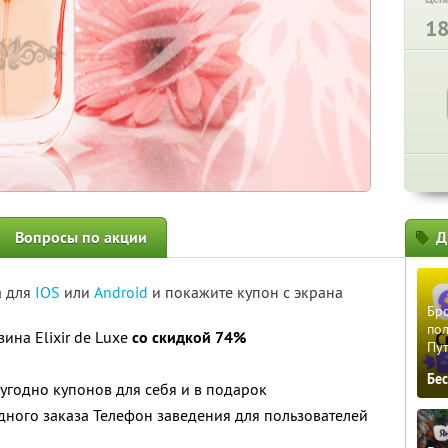
1
Вопросы по акции
Д
а для
IOS
или
Android
и покажите купон с экрана
Бро
пол
ина Elixir de Luxe
со скидкой 74%
Пу
Бе
угодно купонов для себя и в подарок
дного заказа Телефон заведения для пользователей