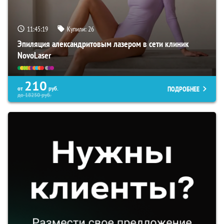
11:45:18
Купили:
26
Эпиляция александритовым лазером в сети клиник
NovoLaser
210
ПОДРОБНЕЕ
от
руб.
до
18250
руб.