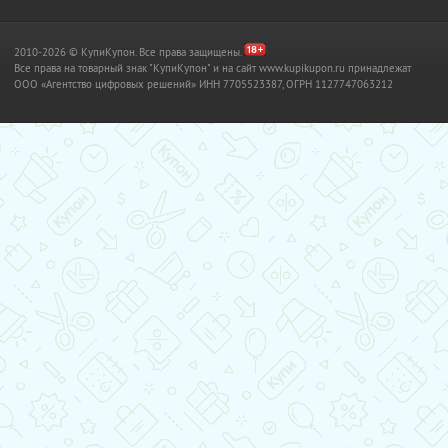
2010-2026 © КупиКупон. Все права защищены.
Все права на товарный знак "КупиКупон" и на сайт www.kupikupon.ru принадлежат
OOO «Агентство цифровых решений» ИНН 7705523387, ОГРН 1127747063212