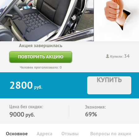
Акция завершилась
34
ПОВТОРИТЬ АКЦИЮ
Купили:
Человек проголосовало: 0
КУПИТЬ
2800
руб.
Цена без скидки:
Экономия:
9000
69%
руб.
Основное
Адреса
Отзывы
Вопросы по акции