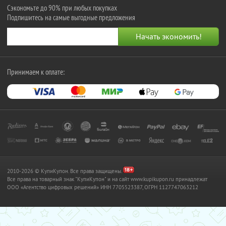
Сэкономьте до 90% при любых покупках
Подпишитесь на самые выгодные предложения
Принимаем к оплате:
2010-2026 © КупиКупон. Все права защищены.
Все права на товарный знак "КупиКупон" и на сайт www.kupikupon.ru принадлежат
OOO «Агентство цифровых решений» ИНН 7705523387, ОГРН 1127747063212