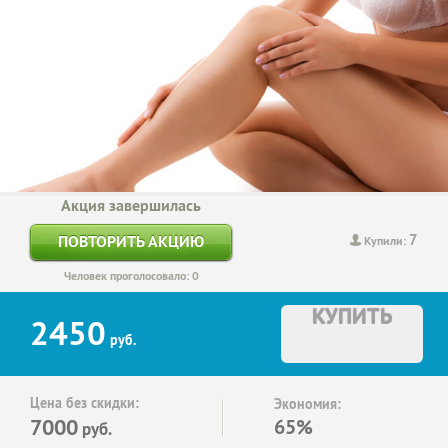
Акция завершилась
7
ПОВТОРИТЬ АКЦИЮ
Купили:
Человек проголосовало: 0
КУПИТЬ
2450
руб.
Цена без скидки:
Экономия:
7000
65%
руб.