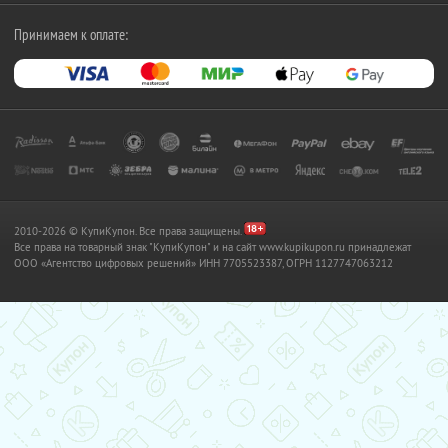
Принимаем к оплате:
2010-2026 © КупиКупон. Все права защищены.
Все права на товарный знак "КупиКупон" и на сайт www.kupikupon.ru принадлежат
OOO «Агентство цифровых решений» ИНН 7705523387, ОГРН 1127747063212