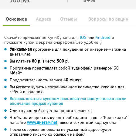
руб.
Основное
Адреса
Отзывы
Вопросы по акции
Скачайте приложение КупиКупона для
IOS
или
Android
и
покажите купон с экрана смартфона. Это удобно :)
Уникальная
программа для похудения от интернет-магазина
диетам.net.
Вы платите
80 р.
вместо
500 р.
Программа представляет собой аудиофайл размером 30
Мбайт.
Продолжительность записи
40 минут.
Вы можете купить неограниченное количество купонов для
себя и в подарок.
Воспользоваться купоном пользователи смогут только после
окончания продаж купонов
Один купон действует на одного человека.
Чтобы активировать купон, необходимо в поле "Код скидки"
на сайте
www.диетам.net
ввести секретный код купона
После совершения оплаты на указанный адрес будет
отправлено письмо со ссылкой на файл.