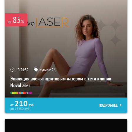
85
%
до
10:54:31
Купили:
26
Эпиляция александритовым лазером в сети клиник
NovoLaser
210
ПОДРОБНЕЕ
от
руб.
до
18250
руб.