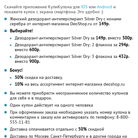
Скачайте приложение КупиКупона для
IOS
или
Android
и
покажите купон с экрана смартфона. Это удобно :)
Женский дезодорант-антиперспирант Silver Dry с ионами
серебра от интернет-магазина DeoShop.ru от
149р.
Выбирайте!
Дезодорант-антиперспирант Silver Dry за
149р.
вместо
300р.
Дезодорант-антиперспирант Silver Dry: 2 флакона за
294р.
вместо
600р.
Дезодорант-антиперспирант Silver Dry: 3 флакона за
432р.
вместо
900р.
Бонус!
50%
скидка на доставку.
10%
на весь ассортимент интернет-магазина deoshop.ru
Вы можете приобрести неограниченное количество купонов
для себя и в подарок.
Один купон действует на одного человека
При оформлении заказа необходимо указать номер купона в
комментарии к заказу или активировать по телефону: 8-800-
555-11-81
Доставка оплачивается отдельно с
50%
скидкой
Доставка по Москве, Санкт-Петербургу и в другие города на