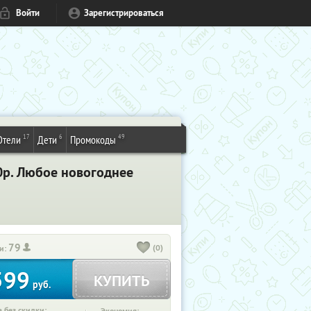
Войти
Зарегистрироваться
17
6
49
Отели
Дети
Промокоды
0р. Любое новогоднее
79
(0)
и:
599
КУПИТЬ
руб.
 без скидки: