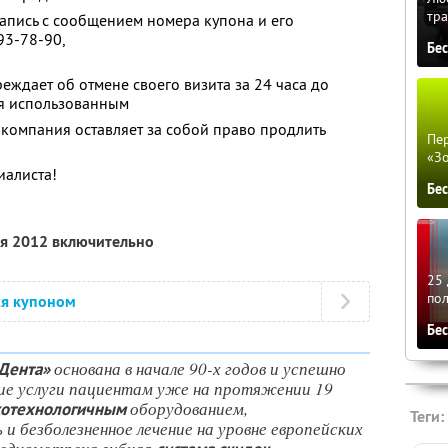
тра
апись с сообщением номера купона и его
93-78-90,
Бе
еждает об отмене своего визита за 24 часа до
ся использованным
 компания оставляет за собой право продлить
Пер
«З
иалиста!
Бе
ля 2012 включительно
25 
по
ся купоном
Бе
основана в начале 90-х годов и успешно
«Дента»
ие услуги пациентам уже на протяжении 19
оборудованием,
котехнологичным
Теги:
 безболезненное лечение на уровне европейских