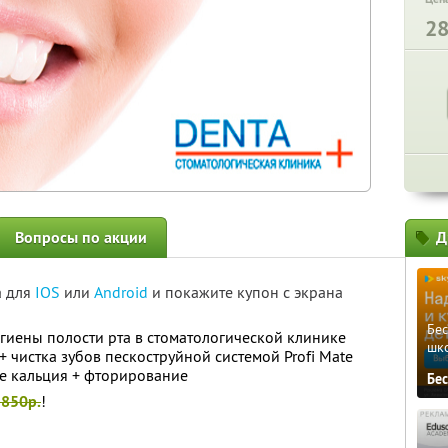
2
Вопросы по акции
Д
а для
IOS
или
Android
и покажите купон с экрана
Бе
гиены полости рта в стоматологической клинике
шк
+ чистка зубов пескоструйной системой Profi Mate
е кальция + фторирование
Бе
2850р.
!