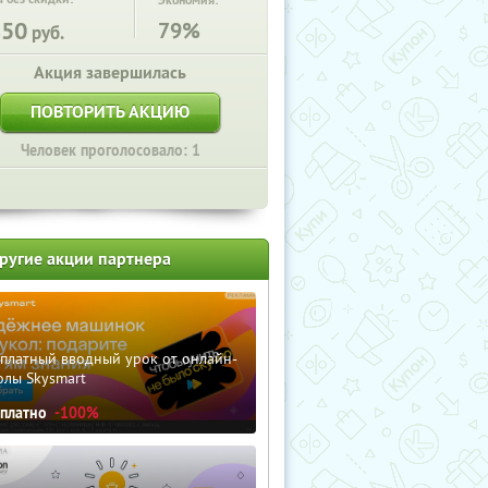
Экономия:
850
79%
руб.
Акция завершилась
ПОВТОРИТЬ АКЦИЮ
Человек проголосовало: 1
ругие акции партнера
сплатный вводный урок от онлайн-
олы Skysmart
сплатно
-100%