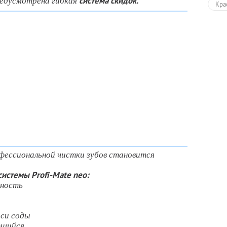
редусмотрена гибкая
система скидок.
Кра
ессиональной чистки зубов становится
истемы Profi-Mate neo:
бность
еси соды
ющийся