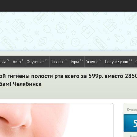
24
1
31
26
13
12
84
ния
Авто
Обучение
Товары
Туры
Услуги
ПолучиКупон
й гигиены полости рта всего за 599р. вместо 285
убам! Челябинск
Купил
Цена