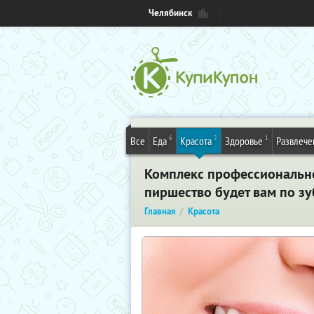
Челябинск
6
2
1
Все
Еда
Красота
Здоровье
Развлече
Комплекс профессионально
пиршество будет вам по з
Главная
Красота