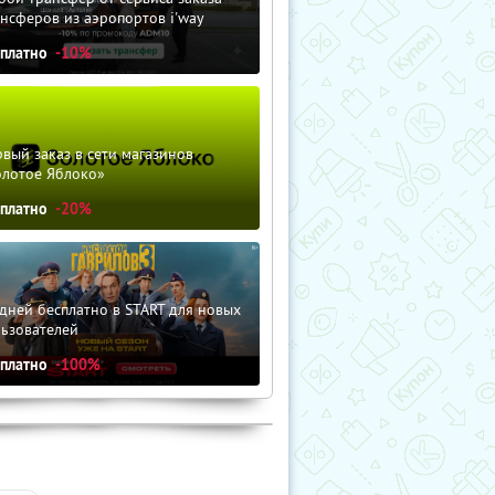
нсферов из аэропортов i'way
сплатно
-10%
вый заказ в сети магазинов
олотое Яблоко»
сплатно
-20%
дней бесплатно в START для новых
льзователей
сплатно
-100%