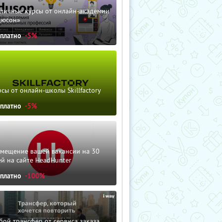
зличные курсы от онлайн-академии
дюсон»
сплатно
-5%
сы от онлайн-школы Skillfactory
сплатно
-5%
змещение вашей вакансии на 30
й на сайте HeadHunter
сплатно
-100%
ой трансфер от сервиса заказа