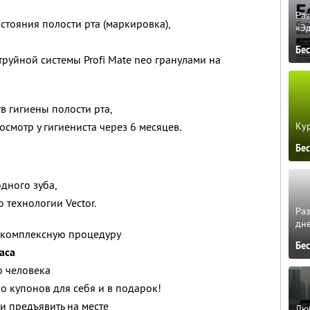
Ра
стояния полости рта (маркировка),
«Э
Бе
руйной системы Profi Mate neo гранулами на
 гигиены полости рта,
Кур
смотр у гигиениста через 6 месяцев.
Бе
дного зуба,
 технологии Vector.
Ра
дне
у комплексную процедуру
Бе
часа
о человека
о купонов для себя и в подарок!
и предъявить на месте
Люб