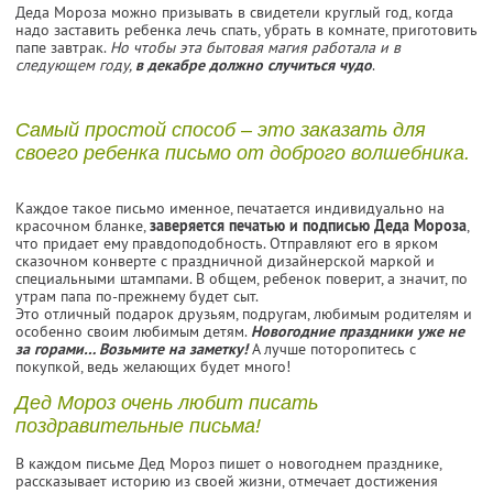
Деда Мороза можно призывать в свидетели круглый год, когда
надо заставить ребенка лечь спать, убрать в комнате, приготовить
папе завтрак.
Но чтобы эта бытовая магия работала и в
следующем году,
в декабре должно случиться чудо
.
Самый простой способ – это заказать для
своего ребенка письмо от доброго волшебника.
Каждое такое письмо именное, печатается индивидуально на
красочном бланке,
заверяется печатью и подписью Деда Мороза
,
что придает ему правдоподобность. Отправляют его в ярком
сказочном конверте с праздничной дизайнерской маркой и
специальными штампами. В общем, ребенок поверит, а значит, по
утрам папа по-прежнему будет сыт.
Это отличный подарок друзьям, подругам, любимым родителям и
особенно своим любимым детям.
Новогодние праздники уже не
за горами… Возьмите на заметку!
А лучше поторопитесь с
покупкой, ведь желающих будет много!
Дед Мороз очень любит писать
поздравительные письма!
В каждом письме Дед Мороз пишет о новогоднем празднике,
рассказывает историю из своей жизни, отмечает достижения