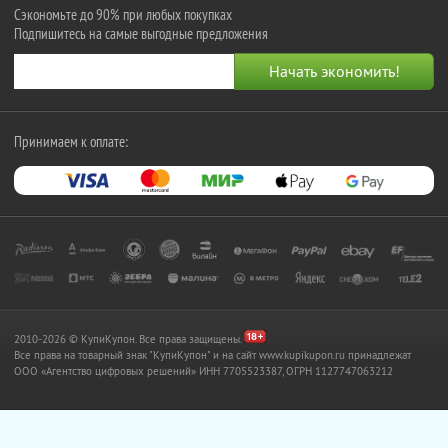
Сэкономьте до 90% при любых покупках
Подпишитесь на самые выгодные предложения
Принимаем к оплате:
2010-2026 © КупиКупон. Все права защищены.
Все права на товарный знак "КупиКупон" и на сайт www.kupikupon.ru принадлежат
OOO «Агентство цифровых решений» ИНН 7705523387, ОГРН 1127747063212