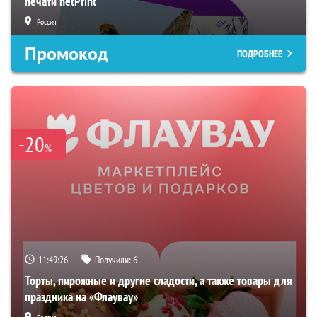
печати netPrint
Россия
Промокод
ПОДРОБНЕЕ
-20
%
11:49:25
Получили:
6
Торты, пирожные и другие сладости, а также товары для
праздника на «Флаувау»