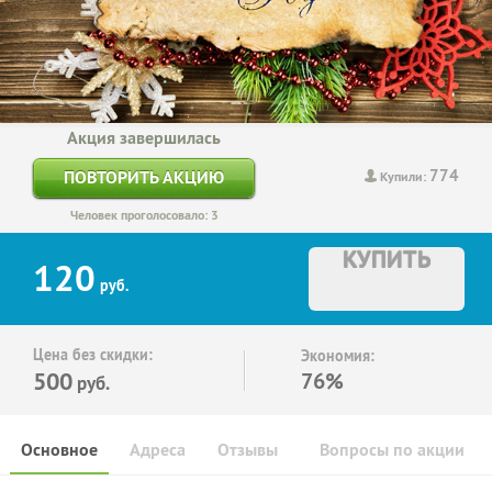
Акция завершилась
774
ПОВТОРИТЬ АКЦИЮ
Купили:
Человек проголосовало: 3
КУПИТЬ
120
руб.
Цена без скидки:
Экономия:
500
76%
руб.
Основное
Адреса
Отзывы
Вопросы по акции