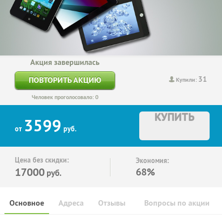
Акция завершилась
31
ПОВТОРИТЬ АКЦИЮ
Купили:
Человек проголосовало: 0
КУПИТЬ
3599
от
руб.
Цена без скидки:
Экономия:
17000
68%
руб.
Основное
Адреса
Отзывы
Вопросы по акции