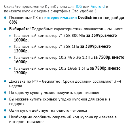
Скачайте приложение КупиКупона для
IOS
или
Android
и
покажите купон с экрана смартфона. Это удобно :)
Планшетные ПК от
интернет-магазин
DealExtrim
со скидкой
до
68%
Выбирайте!
Подробные характеристики планшетов – см. ниже
Планшетный компьютер 7" 2GB 800МГц
за 3599р. вместо
10000р.
Планшетный компьютер 7" 2GB 1ГГц
за 3899р. вместо
12000р.
Планшетный компьютер 10.2 4Gb 3G 1.3ГГц
за 7500р. вместо
16000р.
Планшетный компьютер 10.2 16Gb 1.3ГГц
за 7800р. вместо
17000р.
Доставка по РФ – бесплатно! Сроки доставки составляют 3–4
недели
По одному купону можно получить один планшет
Вы можете купить сколько угодно купонов для себя и в
подарок
Один купон действует на одного человека
Необходимо сообщить секретный код купона при заказе в
интернет-магазине