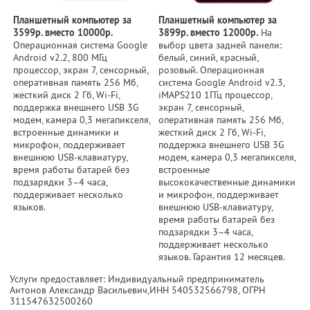
Планшетный компьютер за
Планшетный компьютер за
3599р. вместо 10000р.
3899р. вместо 12000р.
На
Операционная система Google
выбор цвета задней панели:
Android v2.2, 800 МГц
белый, синий, красный,
процессор, экран 7, сенсорный,
розовый. Операционная
оперативная память 256 Мб,
система Google Android v2.3,
жесткий диск 2 Гб, Wi-Fi,
iMAPS210 1ГГц процессор,
поддержка внешнего USB 3G
экран 7, сенсорный,
модем, камера 0,3 мегапикселя,
оперативная память 256 Мб,
встроенные динамики и
жесткий диск 2 Гб, Wi-Fi,
микрофон, поддерживает
поддержка внешнего USB 3G
внешнюю USB-клавиатуру,
модем, камера 0,3 мегапикселя,
время работы батарей без
встроенные
подзарядки 3–4 часа,
высококачественные динамики
поддерживает несколько
и микрофон, поддерживает
языков.
внешнюю USB-клавиатуру,
время работы батарей без
подзарядки 3–4 часа,
поддерживает несколько
языков. Гарантия 12 месяцев.
Услуги предоставляет: Индивидуальный предприниматель
Антонов Александр Васильевич,
ИНН 540532566798
, ОГРН
311547632500260