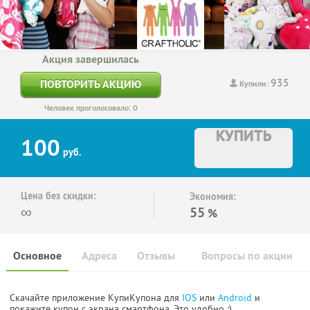
Акция завершилась
935
ПОВТОРИТЬ АКЦИЮ
Купили:
Человек проголосовало: 0
КУПИТЬ
100
руб.
Цена без скидки:
Экономия:
∞
55
%
Основное
Адреса
Отзывы
Вопросы по акции
Скачайте приложение КупиКупона для
IOS
или
Android
и
покажите купон с экрана смартфона. Это удобно :)