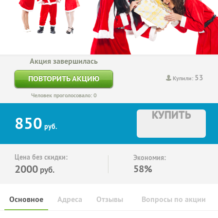
Акция завершилась
53
ПОВТОРИТЬ АКЦИЮ
Купили:
Человек проголосовало: 0
КУПИТЬ
850
руб.
Цена без скидки:
Экономия:
2000
58%
руб.
Основное
Адреса
Отзывы
Вопросы по акции