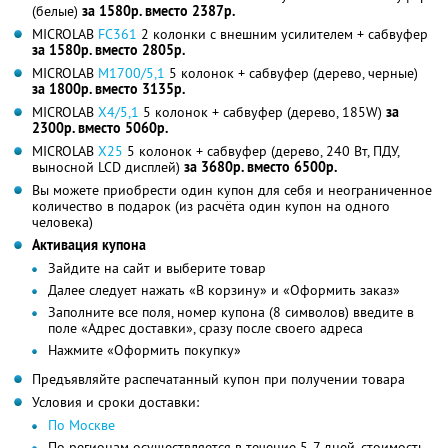
(белые)
за 1580р. вместо 2387р.
MICROLAB
FC361
2 колонки с внешним усилителем + сабвуфер
за 1580р. вместо 2805р.
MICROLAB
M1700/5,1
5 колонок + сабвуфер (дерево, черные)
за 1800р. вместо 3135р.
MICROLAB
X4/5,1
5 колонок + сабвуфер (дерево, 185W)
за
2300р. вместо 5060р.
MICROLAB
X25
5 колонок + сабвуфер (дерево, 240 Вт, ПДУ,
выносной LCD дисплей)
за 3680р. вместо 6500р.
Вы можете приобрести один купон для себя и неограниченное
количество в подарок (из расчёта один купон на одного
человека)
Активация купона
Зайдите на сайт и выберите товар
Далее следует нажать «В корзину» и «Оформить заказ»
Заполните все поля, номер купона (8 символов) введите в
поле «Адрес доставки», сразу после своего адреса
Нажмите «Оформить покупку»
Предъявляйте распечатанный купон при получении товара
Условия и сроки доставки:
По Москве
По регионам осуществляется в течение 5-7 дней, стоимость