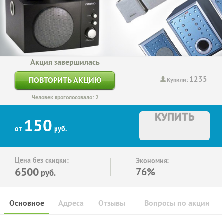
Акция завершилась
1235
ПОВТОРИТЬ АКЦИЮ
Купили:
Человек проголосовало: 2
КУПИТЬ
150
от
руб.
Цена без скидки:
Экономия:
6500
76%
руб.
Основное
Адреса
Отзывы
Вопросы по акции