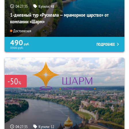
04:27:34
Купили:
48
1-дневный тур «Рускеала — мраморное царство» от
компании «Шарм»
Достоевская
490
ПОДРОБНЕЕ
руб.
3900
руб.
-50
%
04:27:34
Купили:
12