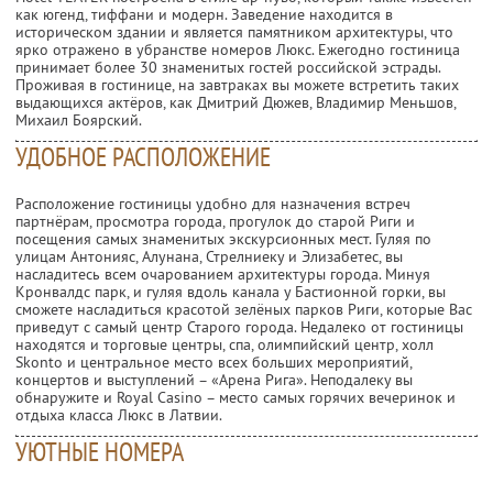
как югенд, тиффани и модерн. Заведение находится в
историческом здании и является памятником архитектуры, что
ярко отражено в убранстве номеров Люкс. Ежегодно гостиница
принимает более 30 знаменитых гостей российской эстрады.
Проживая в гостинице, на завтраках вы можете встретить таких
выдающихся актёров, как Дмитрий Дюжев, Владимир Меньшов,
Михаил Боярский.
УДОБНОЕ РАСПОЛОЖЕНИЕ
Расположение гостиницы удобно для назначения встреч
партнёрам, просмотра города, прогулок до старой Риги и
посещения самых знаменитых экскурсионных мест. Гуляя по
улицам Антонияс, Алунана, Стрелниеку и Элизабетес, вы
насладитесь всем очарованием архитектуры города. Минуя
Кронвалдс парк, и гуляя вдоль канала у Бастионной горки, вы
сможете насладиться красотой зелёных парков Риги, которые Вас
приведут с самый центр Старого города. Недалеко от гостиницы
находятся и торговые центры, спа, олимпийский центр, холл
Skonto и центральное место всех больших мероприятий,
концертов и выступлений – «Арена Рига». Неподалеку вы
обнаружите и Royal Casino – место самых горячих вечеринок и
отдыха класса Люкс в Латвии.
УЮТНЫЕ НОМЕРА