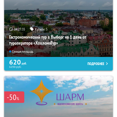
04:27:34
Купили:
5
Гастрономический тур в Выборг на 1 день от
туроператора «ХохломаТур»
Сенная площадь
620
ПОДРОБНЕЕ
руб.
6290
руб.
-50
%