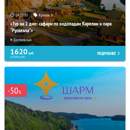
04:27:34
Купили:
6
«Тур на 2 дня: сафари по водопадам Карелии и парк
“Рускеала"»
Достоевская
1620
ПОДРОБНЕЕ
руб.
12900
руб.
-50
%