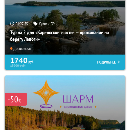
04:27:34
Купили:
39
Тур на 2 дня «Карельское счастье — проживание на
берегу Ладоги»
Достоевская
1740
ПОДРОБНЕЕ
руб.
13900
руб.
-50
%