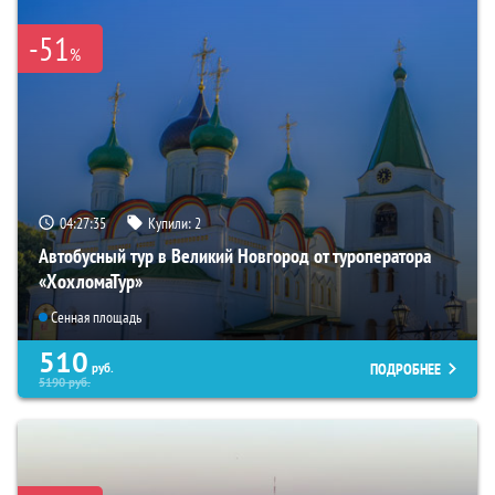
-51
%
04:27:34
Купили:
2
Автобусный тур в Великий Новгород от туроператора
«ХохломаТур»
Сенная площадь
510
ПОДРОБНЕЕ
руб.
5190
руб.