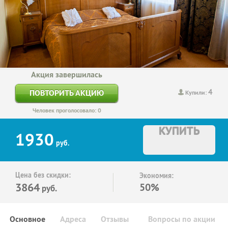
Акция завершилась
4
ПОВТОРИТЬ АКЦИЮ
Купили:
Человек проголосовало: 0
КУПИТЬ
1930
руб.
Цена без скидки:
Экономия:
3864
50%
руб.
Основное
Адреса
Отзывы
Вопросы по акции