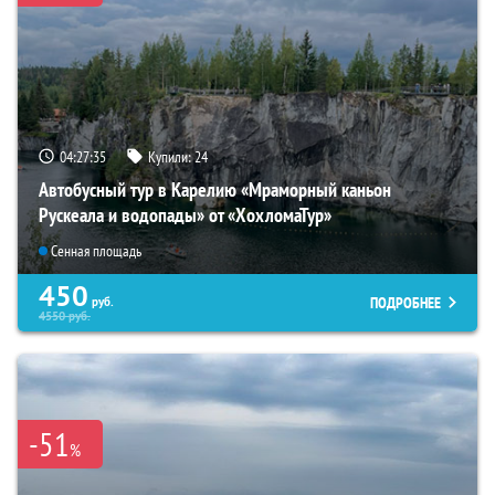
04:27:34
Купили:
24
Автобусный тур в Карелию «Мраморный каньон
Рускеала и водопады» от «ХохломаТур»
Сенная площадь
450
ПОДРОБНЕЕ
руб.
4550
руб.
-51
%