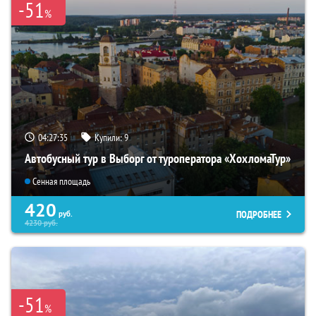
-51
%
04:27:34
Купили:
9
Автобусный тур в Выборг от туроператора «ХохломаТур»
Сенная площадь
420
ПОДРОБНЕЕ
руб.
4230
руб.
-51
%