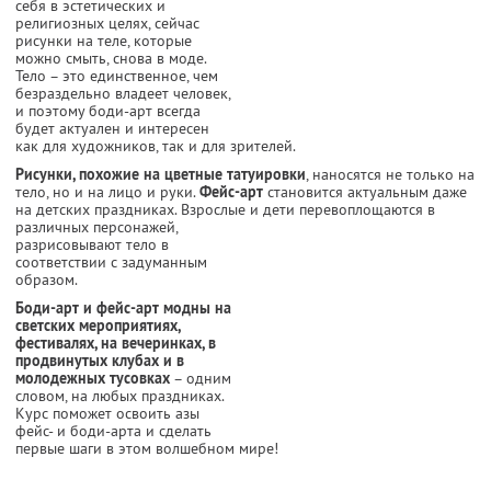
себя в эстетических и
религиозных целях, сейчас
рисунки на теле, которые
можно смыть, снова в моде.
Тело – это единственное, чем
безраздельно владеет человек,
и поэтому боди-арт всегда
будет актуален и интересен
как для художников, так и для зрителей.
Рисунки, похожие на цветные татуировки
, наносятся не только на
тело, но и на лицо и руки.
Фейс-арт
становится актуальным даже
на детских праздниках. Взрослые и дети
перевоплощаются в
различных персонажей,
разрисовывают тело в
соответствии с задуманным
образом.
Боди-арт и фейс-арт модны на
светских мероприятиях,
фестивалях, на вечеринках, в
продвинутых клубах и в
молодежных тусовках
– одним
словом, на любых праздниках.
Курс поможет освоить азы
фейс- и боди-арта и сделать
первые шаги в этом волшебном мире!