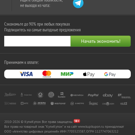
не выходя из чата:
Сэкономьте до 90% при любых покупках
Подпишитесь на самые выгодные предложения
Принимаем к оплате:
2010-2026 © КупиКупон. Все права защищены.
Все права на товарный знак "КупиКупон" и на сайт www.kupikupon.ru принадлежат
OOO «Агентство цифровых решений» ИНН 7705523387, ОГРН 1127747063212