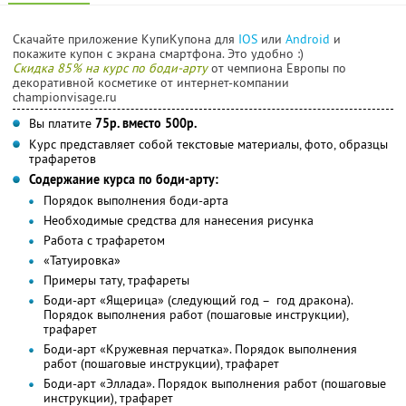
Скачайте приложение КупиКупона для
IOS
или
Android
и
покажите купон с экрана смартфона. Это удобно :)
Скидка 85% на курс по боди-арту
от чемпиона Европы по
декоративной косметике от интернет-компании
championvisage.ru
Вы платите
75р. вместо 500р.
Курс представляет собой текстовые материалы, фото, образцы
трафаретов
Содержание курса по боди-арту:
Порядок выполнения боди-арта
Необходимые средства для нанесения рисунка
Работа с трафаретом
«Татуировка»
Примеры тату, трафареты
Боди-арт «Ящерица» (следующий год – год дракона).
Порядок выполнения работ (пошаговые инструкции),
трафарет
Боди-арт «Кружевная перчатка». Порядок выполнения
работ (пошаговые инструкции), трафарет
Боди-арт «Эллада». Порядок выполнения работ (пошаговые
инструкции), трафарет