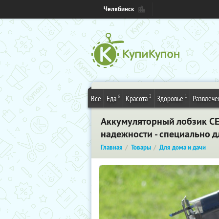
Челябинск
6
2
1
Все
Еда
Красота
Здоровье
Развлече
Аккумуляторный лобзик CEL
надежности - специально 
Главная
Товары
Для дома и дачи