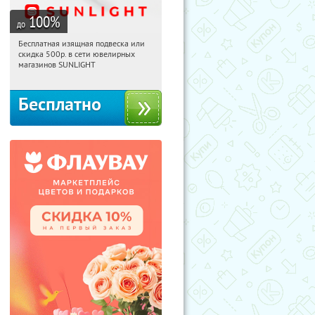
100
%
до
Бесплатная изящная подвеска или
09:42:37
Получили:
73
скидка 500р. в сети ювелирных
Россия
магазинов SUNLIGHT
Бесплатно