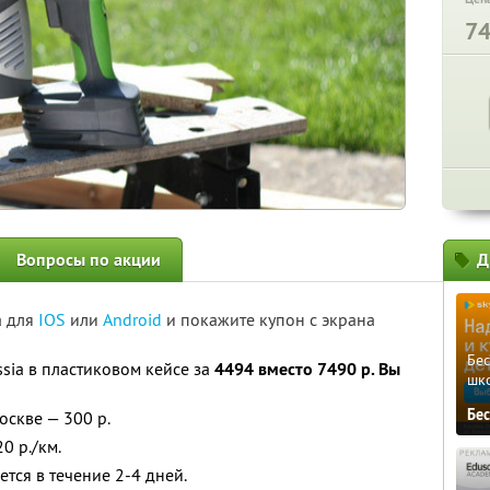
7
Вопросы по акции
Д
а для
IOS
или
Android
и покажите купон с экрана
Бе
sia в пластиковом кейсе за
4494 вместо 7490 р. Вы
шк
Бе
оскве — 300 р.
0 р./км.
тся в течение 2-4 дней.