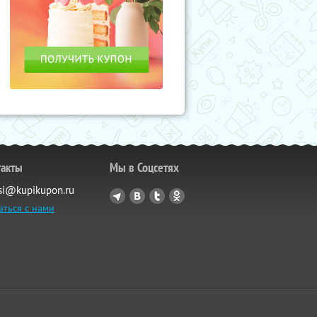
такты
Мы в Соцсетях
si@kupikupon.ru
аться с нами