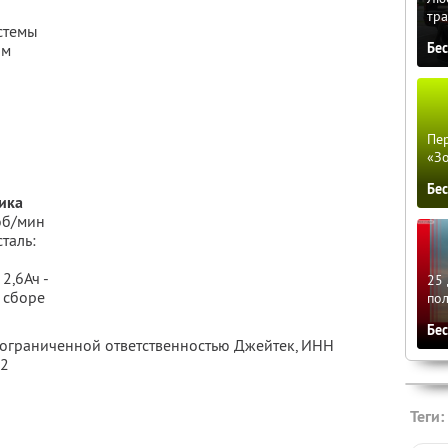
тра
стемы
Бе
ом
Пер
«З
Бе
ика
 об/мин
таль:
2,6Ач -
25 
в сборе
по
Бе
с ограниченной ответственностью Джейтек,
ИНН
82
Теги: