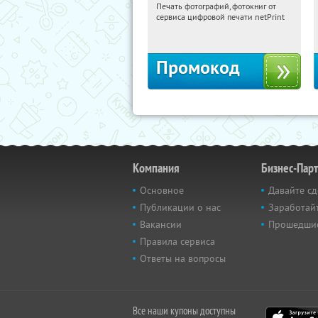
Печать фотографий, фотокниг от
09:42:37
Получили:
4
сервиса цифровой печати netPrint
Россия
Промокод
Компания
Бизнес-Пар
Основное
Давайте сд
Публикации о нас
Заработайт
Вакансии
Прошедши
Правила сервиса
Ответы на вопросы
Все наши купоны доступны