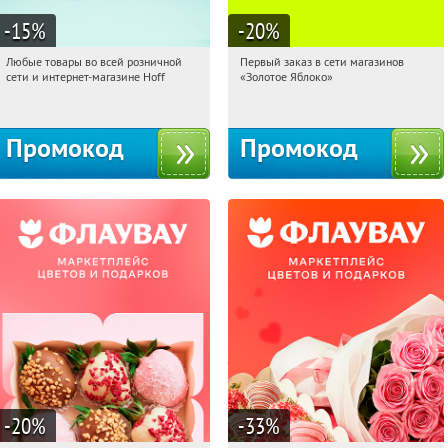
-15
%
-20
%
Любые товары во всей розничной
Первый заказ в сети магазинов
09:42:37
Получили:
83
09:42:37
Получи первым!
сети и интернет-магазине Hoff
«Золотое Яблоко»
Москва, 1-й Волоколамский проезд,
Россия
10с1
Промокод
Промокод
-20
%
-33
%