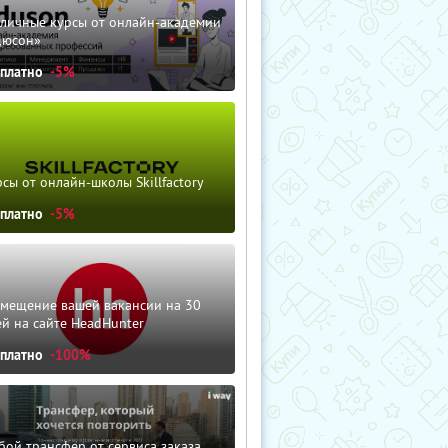
зличные курсы от онлайн-академии
дюсон»
сплатно
-5%
сы от онлайн-школы Skillfactory
сплатно
-5%
змещение вашей вакансии на 30
й на сайте HeadHunter
сплатно
-100%
ой трансфер от сервиса заказа