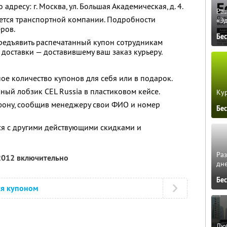
дресу: г. Москва, ул. Большая Академическая, д. 4.
Ра
яется транспортной компании. Подробности
«Э
ров.
Бе
едъявить распечатанный купон сотрудникам
 доставки — доставившему ваш заказ курьеру.
ое количество купонов для себя или в подарок.
ный лобзик CEL Russia в пластиковом кейсе.
Кур
фону, сообщив менеджеру свои ФИО и номер
Бе
ся с другими действующими скидками и
Ра
 2012 включительно
дне
Бе
ся купоном
Люб