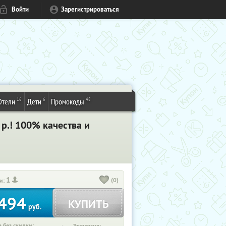
Войти
Зарегистрироваться
16
6
48
Отели
Дети
Промокоды
р.! 100% качества и
1
(0)
и:
494
КУПИТЬ
руб.
 без скидки: