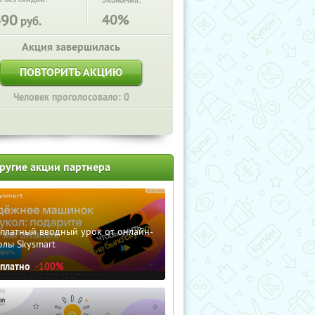
Экономия:
490
40%
руб.
Акция завершилась
ПОВТОРИТЬ АКЦИЮ
Человек проголосовало: 0
ругие акции партнера
сплатный вводный урок от онлайн-
олы Skysmart
сплатно
-100%