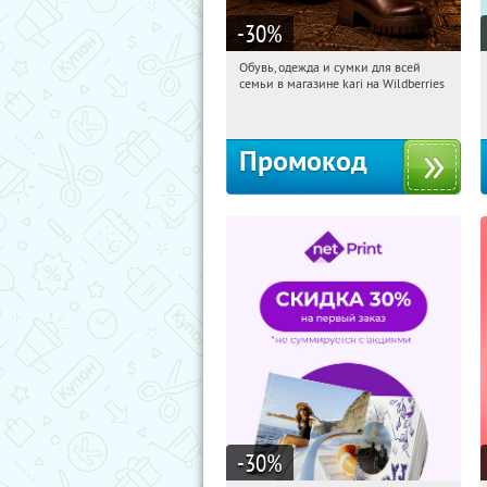
-30
%
Обувь, одежда и сумки для всей
09:42:37
Получили:
1
семьи в магазине kari на Wildberries
Россия
Промокод
-30
%