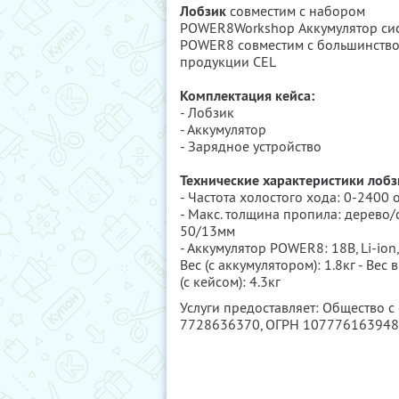
Лобзик
совместим с набором
POWER8Workshop Аккумулятор си
POWER8 совместим с большинств
продукции CEL
Комплектация кейса:
- Лобзик
- Аккумулятор
- Зарядное устройство
Технические характеристики лобз
- Частота холостого хода: 0-2400
- Макс. толщина пропила: дерево/с
50/13мм
- Аккумулятор POWER8: 18В, Li-ion, 
Вес (с аккумулятором): 1.8кг - Вес 
(с кейсом): 4.3кг
Услуги предоставляет: Общество 
7728636370
, ОГРН 10777616394