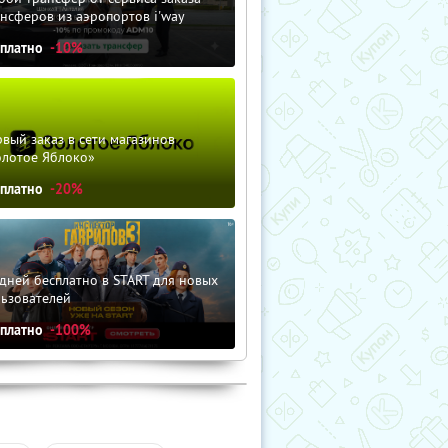
нсферов из аэропортов i'way
сплатно
-10%
вый заказ в сети магазинов
олотое Яблоко»
сплатно
-20%
дней бесплатно в START для новых
льзователей
сплатно
-100%