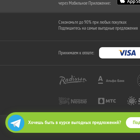
через Мобильное Приложение:
Сэкономьте до 90% при любых покупках
Подпишитесь на самые выгодные предложения
Принимаем к оплате:
Под
Хочешь быть в курсе выгодных предложений?
2010-2026 © КупиКупон. Все права защищены.
Все права на товарный знак "КупиКупон" и на сайт