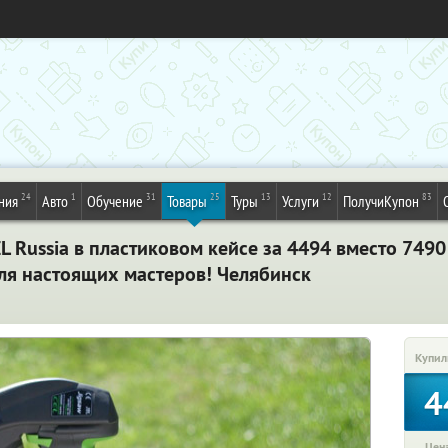
24
1
31
25
13
12
83
ния
Авто
Обучение
Товары
Туры
Услуги
ПолучиКупон
 Russia в пластиковом кейсе за 4494 вместо 7490 
для настоящих мастеров! Челябинск
Купил
4
Цена