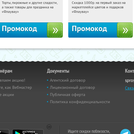
Торты, пирожные и другие сладости,
Скидка 1000р. на первый заказ на
09:42:37
Получили:
6
09:42:37
Получили:
18
а также товары для праздника на
маркетплейсе цветов и подарков
Россия
Россия
«Флаувау»
«Флаувау»
Промокод
Промокод
тнёрам
Документы
Кон
елаем акцию!
Агентский договор
spro
е, как Вебмастер
Лицензионный договор
Связ
е акции
Публичная оферта
Политика конфиденциальности
Ищите скидки поблизости,