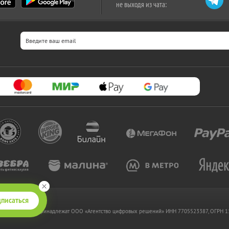
не выходя из чата:
писаться
 www.kupikupon.ru принадлежат OOO «Агентство цифровых решений» ИНН 7705523387, ОГРН