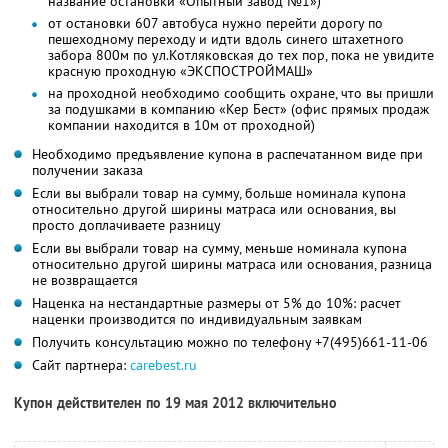
название остановки «Опытный завод №1»)
от остановки 607 автобуса нужно перейти дорогу по
пешеходному переходу и идти вдоль синего штахетного
забора 800м по ул.Котляковская до тех пор, пока не увидите
красную проходную «ЭКСПОСТРОЙМАШ»
на проходной необходимо сообщить охране, что вы пришли
за подушками в компанию «Кер Бест» (офис прямых продаж
компании находится в 10м от проходной)
Необходимо предъявление купона в распечатанном виде при
получении заказа
Если вы выбрали товар на сумму, больше номинала купона
относительно другой ширины матраса или основания, вы
просто доплачиваете разницу
Если вы выбрали товар на сумму, меньше номинала купона
относительно другой ширины матраса или основания, разница
не возвращается
Наценка на нестандартные размеры от 5% до 10%: расчет
наценки производится по индивидуальным заявкам
Получить консультацию можно по телефону +7(495)661-11-06
Сайт партнера:
carebest.ru
Купон действителен по 19 мая 2012 включительно