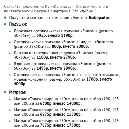
Скачайте приложение КупиКупона для
IOS
или
Android
и
покажите купон с экрана смартфона. Это удобно :)
Подушки и матрасы от компании «Энисон»
Выбирайте:
Подушки:
Дорожная ортопедическая подушка «Энисон» (размер
30х35см) за
595р. вместо 1190р.
Ортопедическая подушка «Энисон», модель «Энтопаз»
(размер 38х50см) за
800р. вместо 2000р.
Детская ортопедическая подушка «Энисон» (размер
40х60см) за
1100р. вместо 2790р.
Взрослая ортопедическая подушка «Энисон» (размер
50х70см) за
1495р. вместо 2990р.
Ортопедическая подушка «Энисон» с эффектом «памяти»,
модель «Энсонит» (размер 35х50см) за
1700р. вместо
4000р.
Матрасы:
Матрас «Топаз»: ширина 140см, длина на выбор (190, 195
или 200см) за
6300р. вместо 14000р.
Матрас «Топаз»: ширина 160см, длина на выбор (190, 195
или 200см) за
6975р. вместо 15500р.
Матрас «Топаз»: ширина 180см, длина на выбор (190, 195
или 200см) за
7875р. вместо 17500р.