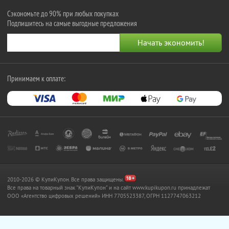
Сэкономьте до 90% при любых покупках
Подпишитесь на самые выгодные предложения
Принимаем к оплате:
2010-2026 © КупиКупон. Все права защищены.
Все права на товарный знак "КупиКупон" и на сайт www.kupikupon.ru принадлежат
OOO «Агентство цифровых решений» ИНН 7705523387, ОГРН 1127747063212