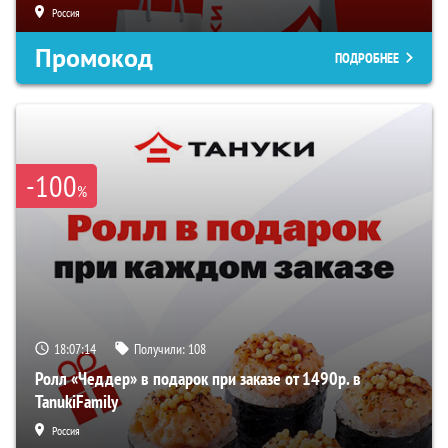
Россия
Промокод
ПОДРОБНЕЕ
-100
%
18:07:13
Получили:
108
Ролл «Чеддер» в подарок при заказе от 1490р. в
TanukiFamily
Россия