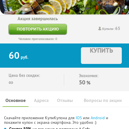
Акция завершилась
65
ПОВТОРИТЬ АКЦИЮ
Купили:
Человек проголосовало: 0
КУПИТЬ
60
руб.
Цена без скидки:
Экономия:
∞
50
%
Основное
Адреса
Отзывы
Вопросы по акции
Скачайте приложение КупиКупона для
IOS
или
Android
и
покажите купон с экрана смартфона. Это удобно :)
Скидка 50%
на все меню в ресторане A-Cafe