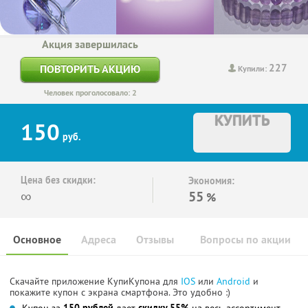
Акция завершилась
227
ПОВТОРИТЬ АКЦИЮ
Купили:
Человек проголосовало: 2
КУПИТЬ
150
руб.
Цена без скидки:
Экономия:
∞
55
%
Основное
Адреса
Отзывы
Вопросы по акции
Скачайте приложение КупиКупона для
IOS
или
Android
и
покажите купон с экрана смартфона. Это удобно :)
Купон за
150 рублей
дает
скидку 55%
на весь ассортимент