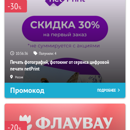
-30
%
10:56:35
Получили:
4
Печать фотографий, фотокниг от сервиса цифровой
печати netPrint
Россия
Промокод
ПОДРОБНЕЕ
-20
%