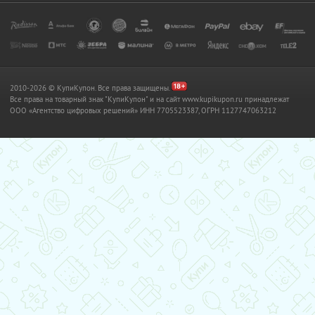
2010-2026 © КупиКупон. Все права защищены.
Все права на товарный знак "КупиКупон" и на сайт www.kupikupon.ru принадлежат
OOO «Агентство цифровых решений» ИНН 7705523387, ОГРН 1127747063212