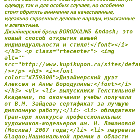
одежду, так и для особых случаев, но особенно
стоит обратить внимание на качественные,
идеально скроенные деловые наряды, изысканные
и элегантные.
Дизайнерский бренд BORODULIN
S &ndash; это
новый способ открытия вашей
индивидуальности и стиля!</font></i>
</h3> <p class="rtecenter"> <img
alt=""
src="http://www.kupikupon.ru/sites/defa
/></p> <h3> <i><font
color="#759300">Дизайнерский дуэт
Алексея и Анны Бородулины:</font></i>
</h3> <ul> <li> выпускники Текстильной
Академии, по окончании учёбы получили
от В.М. Зайцева сертификат за лучшую
дипломную работу;</li> <li> обладатели
Гран-при конкурса профессиональных
художников-модельеров им. Н. Ламановой
(Москва) 2007 года;</li> <li> лауреаты
&laquo;Национальной премии в области