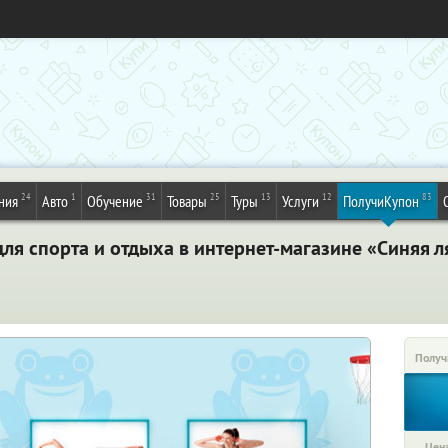
24
1
31
25
13
12
83
ния
Авто
Обучение
Товары
Туры
Услуги
ПолучиКупон
для спорта и отдыха в интернет-магазине «Синяя 
Получ
Цена