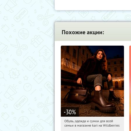
Похожие акции:
-30
%
Обувь, одежда и сумки для всей
14:31:04
Получили:
1
семьи в магазине kari на Wildberries
Россия