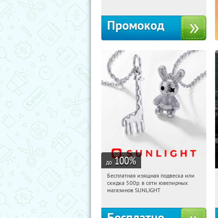
Промокод
100
%
до
Бесплатная изящная подвеска или
14:31:04
Получили:
73
скидка 500р. в сети ювелирных
Россия
магазинов SUNLIGHT
Бесплатно