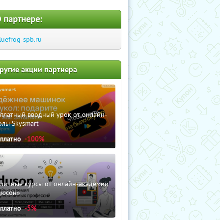
 партнере:
luefrog-spb.ru
ругие акции партнера
сплатный вводный урок от онлайн-
олы Skysmart
сплатно
-100%
зличные курсы от онлайн-академии
дюсон»
сплатно
-5%