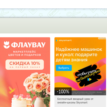
-100
%
Бесплатный вводный урок от
14:31:04
Получи первым!
онлайн-школы Skysmart
Россия