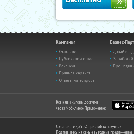
Компания
Бизнес-Пар
Основное
Давайте сд
Публикации о нас
Заработайт
Вакансии
Прошедши
Правила сервиса
Ответы на вопросы
Все наши купоны доступны
через Мобильное Приложение:
Сэкономьте до 90% при любых покупках
Подпишитесь на самые выгодные предложения