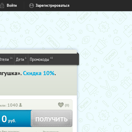
Войти
Зарегистрироваться
16
6
48
Отели
Дети
Промокоды
лягушка».
Скидка 10%
.
1040
(0)
или:
0
ПОЛУЧИТЬ
руб.
 без скидки: