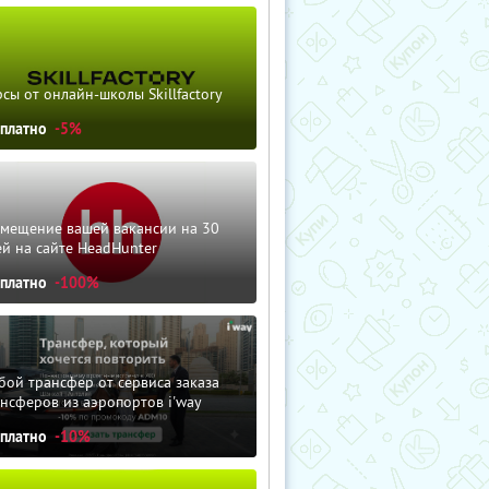
сы от онлайн-школы Skillfactory
сплатно
-5%
змещение вашей вакансии на 30
й на сайте HeadHunter
сплатно
-100%
ой трансфер от сервиса заказа
нсферов из аэропортов i'way
сплатно
-10%