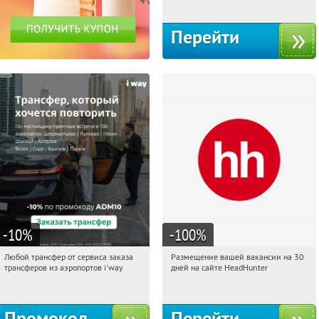
Перейти
-10
%
-100
%
Любой трансфер от сервиса заказа
Размещение вашей вакансии на 30
14:31:04
Получи первым!
14:31:04
Получи первым!
трансферов из аэропортов i'way
дней на сайте HeadHunter
Россия
Россия
Промокод
Перейти