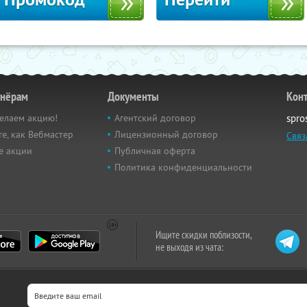
тнёрам
Документы
Кон
елаем акцию!
Агентский договор
spro
е, как Вебмастер
Лицензионный договор
Связ
е акции
Публичная оферта
Политика конфиденциальности
Ищите скидки поблизости,
не выходя из чата: