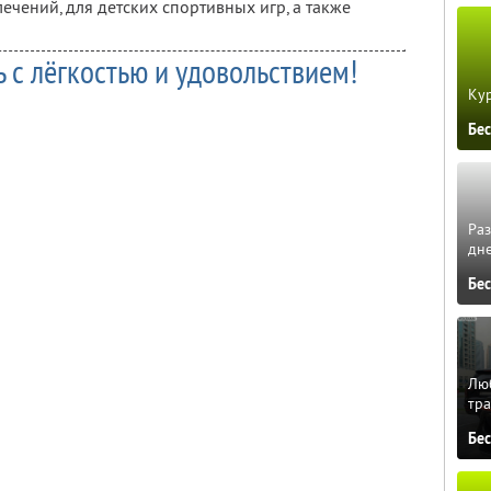
ечений, для детских спортивных игр, а также
 с лёгкостью и удовольствием!
Кур
Бе
Ра
дне
Бе
Люб
тра
Бе