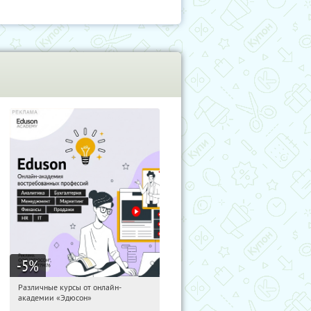
-5
%
Различные курсы от онлайн-
14:31:04
Получили:
2
академии «Эдюсон»
Россия