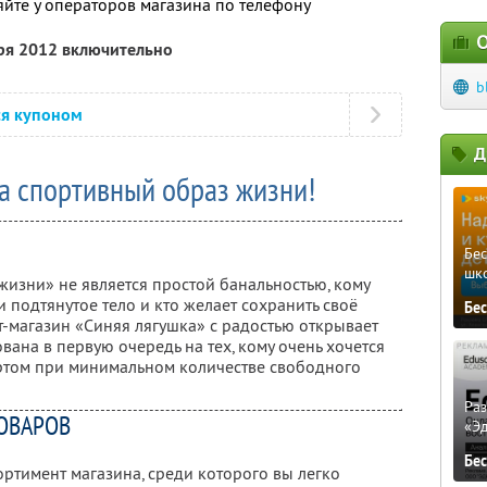
яйте у операторов магазина по телефону
О
бря 2012 включительно
b
ся купоном
Д
а спортивный образ жизни!
Бе
шк
жизни» не является простой банальностью, кому
и подтянутое тело и кто желает сохранить своё
Бе
т-магазин «Синяя лягушка» с радостью открывает
ана в первую очередь на тех, кому очень хочется
ртом при минимальном количестве свободного
Ра
ОВАРОВ
«Э
Бе
ртимент магазина, среди которого вы легко