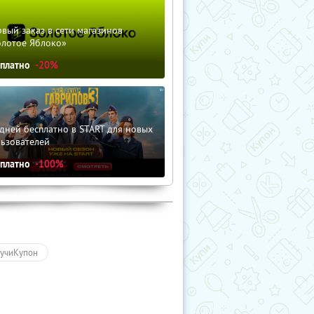
вый заказ в сети магазинов
олотое Яблоко»
сплатно
-20%
дней бесплатно в START для новых
льзователей
сплатно
-100%
учиКупон