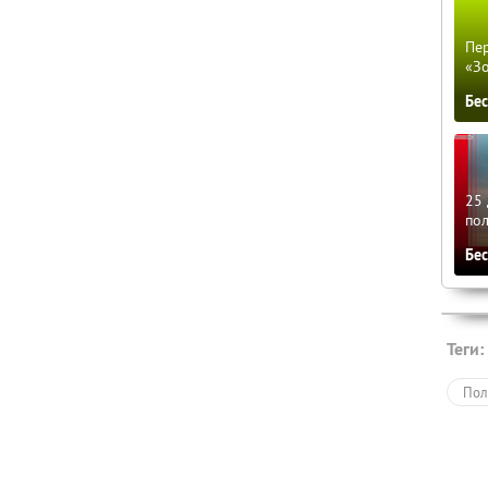
Пер
«З
Бе
25 
по
Бе
Теги:
Пол