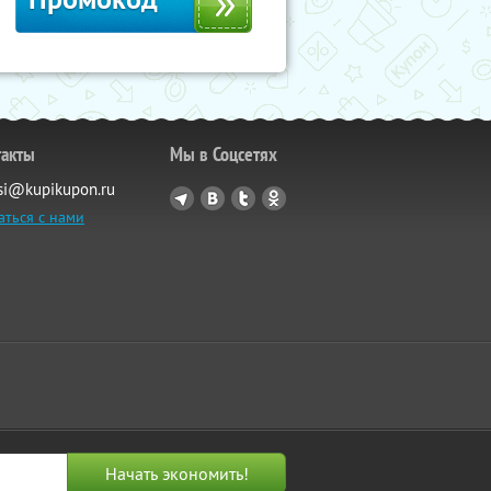
такты
Мы в Соцсетях
si@kupikupon.ru
аться с нами