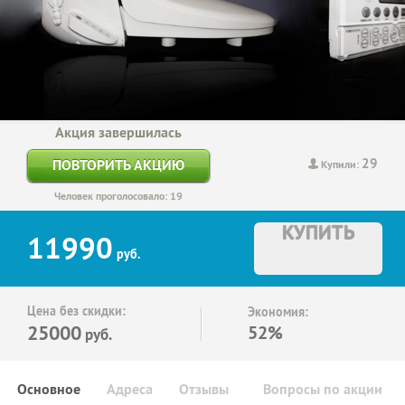
Акция завершилась
29
ПОВТОРИТЬ АКЦИЮ
Купили:
Человек проголосовало: 19
КУПИТЬ
11990
руб.
Цена без скидки:
Экономия:
25000
52%
руб.
Основное
Адреса
Отзывы
Вопросы по акции