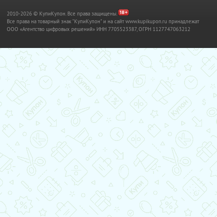
2010-2026 © КупиКупон. Все права защищены.
Все права на товарный знак "КупиКупон" и на сайт www.kupikupon.ru принадлежат
OOO «Агентство цифровых решений» ИНН 7705523387, ОГРН 1127747063212