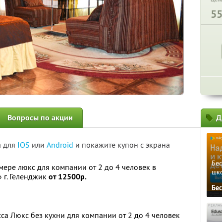
5
Вопросы по акции
Д
а для
IOS
или
Android
и покажите купон с экрана
Бе
мере люкс для компании от 2 до 4 человек в
шк
 г. Геленджик
от 12500р.
Бе
са Люкс без кухни для компании от 2 до 4 человек