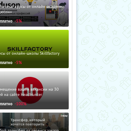
зличные курсы от онлайн-академии
дюсон»
сплатно
-5%
сы от онлайн-школы Skillfactory
сплатно
-5%
змещение вашей вакансии на 30
й на сайте HeadHunter
сплатно
-100%
ой трансфер от сервиса заказа