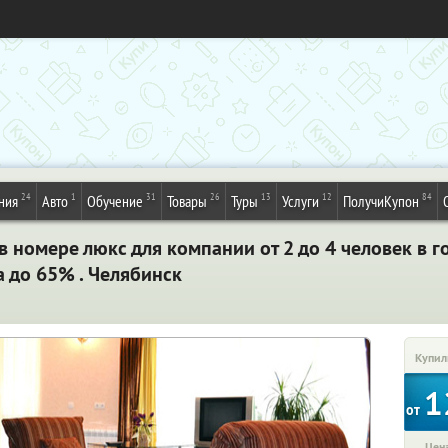
24
1
31
26
13
12
84
ния
Авто
Обучение
Товары
Туры
Услуги
ПолучиКупон
 в номере люкс для компании от 2 до 4 человек в 
а до 65% . Челябинск
Купил
1
от
Цена