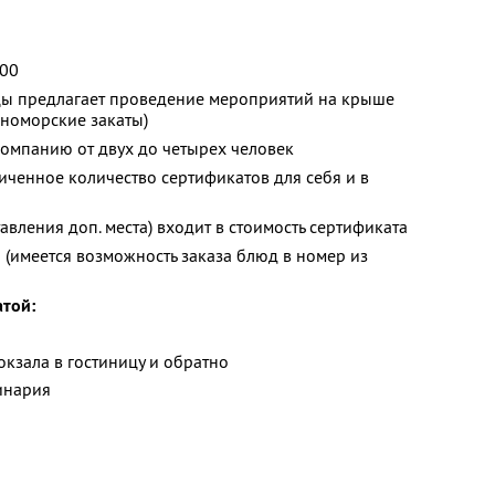
:00
ы предлагает проведение мероприятий на крыше
рноморские закаты)
компанию от двух до четырех человек
ченное количество сертификатов для себя и в
вления доп. места) входит в стоимость сертификата
 (имеется возможность заказа блюд в номер из
атой:
окзала в гостиницу и обратно
инария