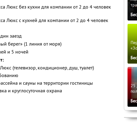
тра
са Люкс без кухни для компании от 2 до 4 человек
Бе
са Люкс с кухней для компании от 2 до 4 человек
один заезд
Пер
ый берег» (1 линия от моря)
«З
ней и 5 ночей
Бе
т:
юкс (телевизор, кондиционер, душ, туалет)
ебованию
ассейна и сауны на территории гостиницы
25 
вка и круглосуточная охрана
по
Бе