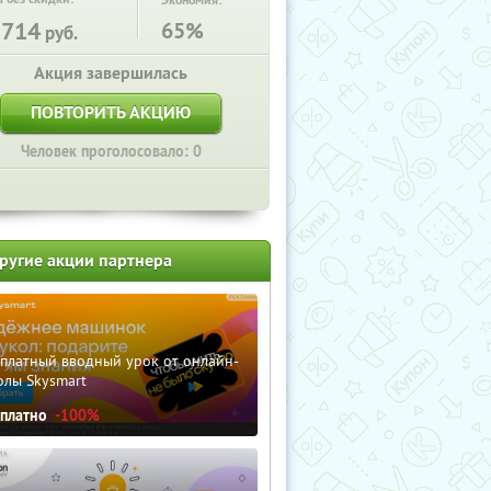
Экономия:
5714
65%
руб.
Акция завершилась
ПОВТОРИТЬ АКЦИЮ
Человек проголосовало: 0
ругие акции партнера
сплатный вводный урок от онлайн-
олы Skysmart
сплатно
-100%