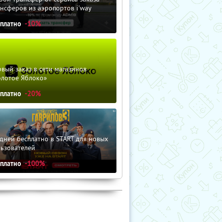
нсферов из аэропортов i'way
сплатно
-10%
вый заказ в сети магазинов
олотое Яблоко»
сплатно
-20%
дней бесплатно в START для новых
льзователей
сплатно
-100%