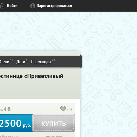
Войти
Зарегистрироваться
17
6
49
Отели
Дети
Промокоды
гостинице «Приветливый
4
(0)
и:
2500
КУПИТЬ
руб.
 без скидки: