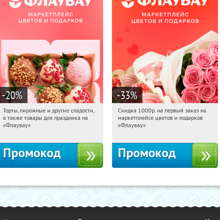
-20
%
-33
%
Торты, пирожные и другие сладости,
Скидка 1000р. на первый заказ на
11:05:12
Получили:
6
11:05:12
Получили:
18
а также товары для праздника на
маркетплейсе цветов и подарков
Россия
Россия
«Флаувау»
«Флаувау»
Промокод
Промокод