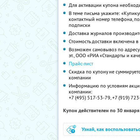
Для активации купона необходим
В теме письма укажите: «Купику
контактный номер телефона, по
подписки
Доставка журналов производитс
Стоимость доставки включена в
Возможен самовывоз по адресу: г
эт., ООО «РИА «Стандарты и кач
Прайс-лист
Скидка по купону не суммируе
компании
Информацию по условиям акции
компании:
+7 (495) 517-53-79, +7 (919) 72
Купон действителен по 30 январ
Узнай, как воспользовать