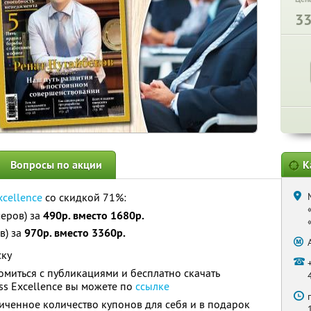
3
Вопросы по акции
К
xcellence
со скидкой 71%:
еров) за
490р. вместо 1680р.
в) за
970р. вместо 3360р.
ску
омиться с публикациями и бесплатно скачать
s Excellence вы можете по
ссылке
ченное количество купонов для себя и в подарок