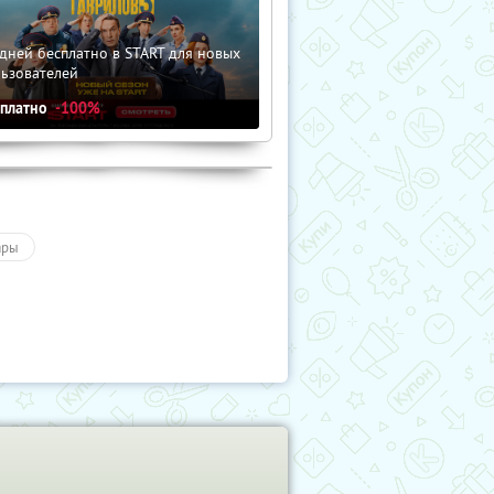
дней бесплатно в START для новых
льзователей
сплатно
-100%
ары