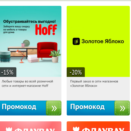
-15
%
-20
%
Любые товары во всей розничной
Первый заказ в сети магазинов
11:05:12
Получили:
83
11:05:12
Получи первым!
сети и интернет-магазине Hoff
«Золотое Яблоко»
Москва, 1-й Волоколамский проезд,
Россия
10с1
Промокод
Промокод