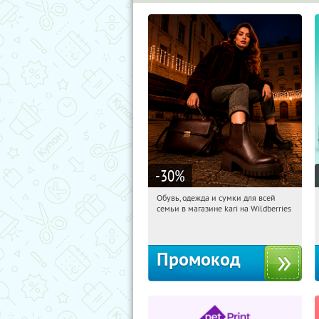
-30
%
Обувь, одежда и сумки для всей
11:05:12
Получили:
32
семьи в магазине kari на Wildberries
Россия
Промокод