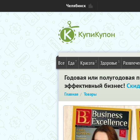
Челябинск
7
2
1
Все
Еда
Красота
Здоровье
Развлече
Годовая или полугодовая по
эффективный бизнес!
Скид
Главная
Товары