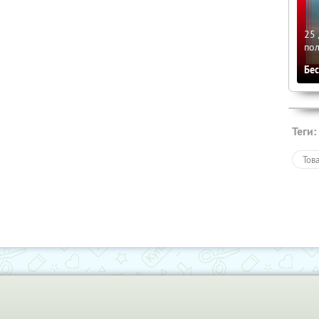
25 
по
Бе
Теги:
Тов