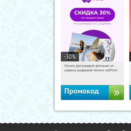
-30
%
Печать фотографий, фотокниг от
11:05:12
Получили:
4
сервиса цифровой печати netPrint
Россия
Промокод