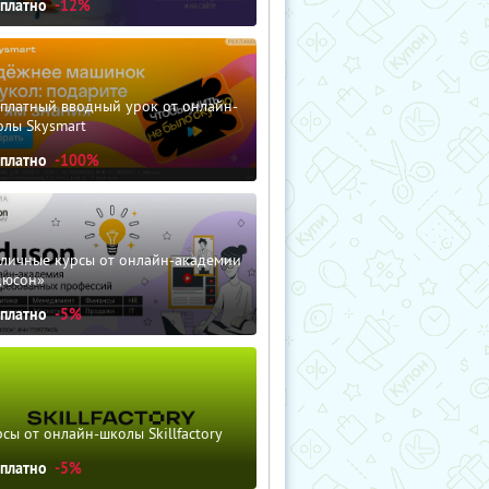
сплатно
-12%
сплатный вводный урок от онлайн-
олы Skysmart
сплатно
-100%
зличные курсы от онлайн-академии
дюсон»
сплатно
-5%
сы от онлайн-школы Skillfactory
сплатно
-5%