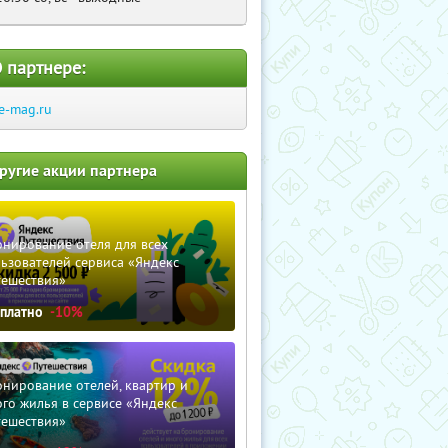
 партнере:
e-mag.ru
ругие акции партнера
нирование отеля для всех
ьзователей сервиса «Яндекс
тешествия»
сплатно
-10%
нирование отелей, квартир и
го жилья в сервисе «Яндекс
тешествия»