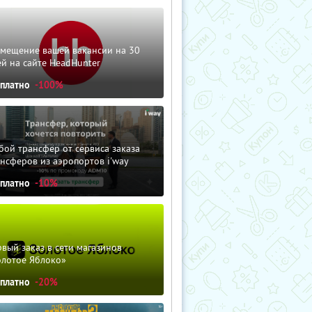
змещение вашей вакансии на 30
й на сайте HeadHunter
сплатно
-100%
ой трансфер от сервиса заказа
нсферов из аэропортов i'way
сплатно
-10%
вый заказ в сети магазинов
олотое Яблоко»
сплатно
-20%