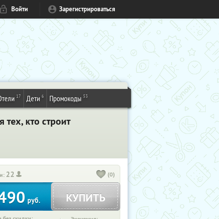
Войти
Зарегистрироваться
17
6
53
Отели
Дети
Промокоды
 тех, кто строит
22
(0)
и:
490
КУПИТЬ
руб.
 без скидки: