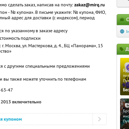
о сделать заказ, написав на почту:
zakaz@mirq.ru
пон - № купона». В письме укажите: № купона, ФИО,
лный адрес для доставки (с индексом), период
О
я по указанному в заказе адресу
b
 стоимость подписки
. Москва, ул. Мастеркова, д. 4., БЦ «Панорама», 15
Д
ество»
тся с другими специальными предложениями
Бро
пол
 вы также можете уточнить по телефонам
Пу
3-63-47
Бе
я 2013 включительно
Бро
ино
ся купоном
Пу