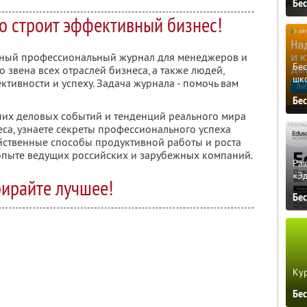
Бе
то строит эффективный бизнес!
сячный профессиональный журнал для менеджеров и
Бе
 звена всех отраслей бизнеса, а также людей,
шк
ктивности и успеху. Задача журнала - помочь вам
Бе
дних деловых событий и тенденций реального мира
еса, узнаете секреты профессионального успеха
йственные способы продуктивной работы и роста
 опыте ведущих российских и зарубежных компаний.
Ра
«Э
ирайте лучшее!
Бе
Кур
Бе