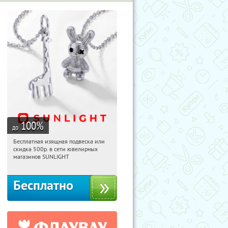
100
%
до
Бесплатная изящная подвеска или
11:05:12
Получили:
74
скидка 500р. в сети ювелирных
Россия
магазинов SUNLIGHT
Бесплатно