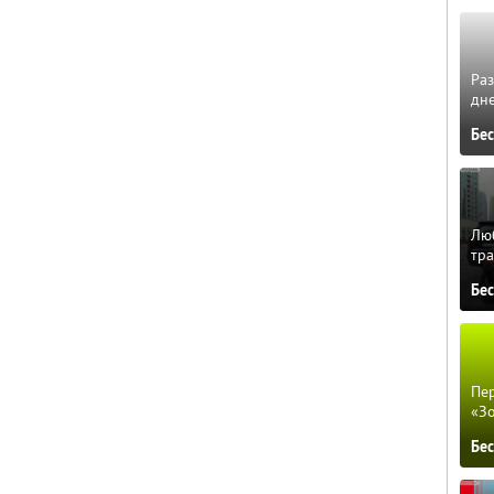
Ра
дне
Бе
Люб
тра
Бе
Пер
«З
Бе