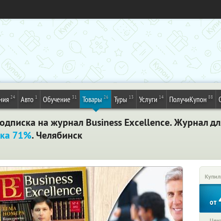
24
1
31
26
13
14
88
ния
Авто
Обучение
Товары
Туры
Услуги
ПолучиКупон
дписка на журнал Business Excellence. Журнал для
ка 71%
. Челябинск
Купил
от
Цена