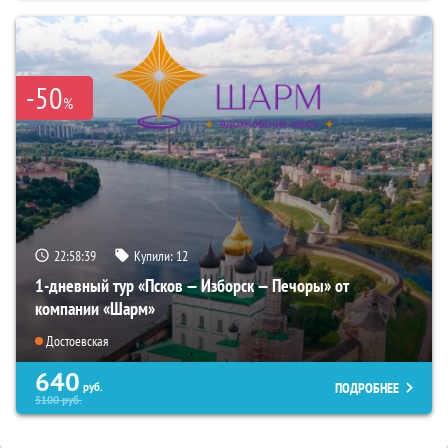
-50
%
22:58:38
Купили:
12
1-дневный тур «Псков — Изборск — Печоры» от
компании «Шарм»
Достоевская
640
ПОДРОБНЕЕ
руб.
5100
руб.