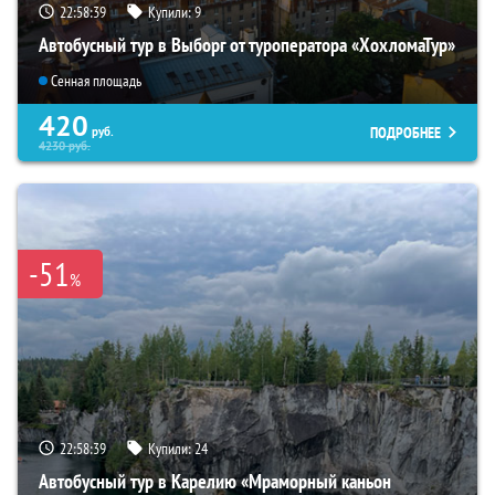
22:58:38
Купили:
9
Автобусный тур в Выборг от туроператора «ХохломаТур»
Сенная площадь
420
ПОДРОБНЕЕ
руб.
4230
руб.
-51
%
22:58:38
Купили:
24
Автобусный тур в Карелию «Мраморный каньон