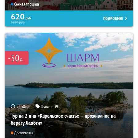
Сенная площадь
620
ПОДРОБНЕЕ
руб.
6290
руб.
-50
%
22:58:38
Купили:
39
Тур на 2 дня «Карельское счастье — проживание на
берегу Ладоги»
Достоевская