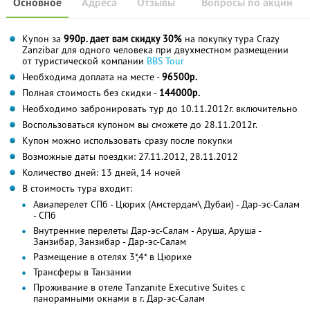
Основное
Адреса
Отзывы
Вопросы по акции
Купон за
990р. дает вам скидку 30%
на покупку тура Crazy
Zanzibar для одного человека при двухместном размещении
от туристической компании
BBS Tour
Необходима доплата на месте -
96500р.
Полная стоимость без скидки -
144000р.
Необходимо забронировать тур до 10.11.2012г. включительно
Воспользоваться купоном вы сможете до 28.11.2012г.
Купон можно использовать сразу после покупки
Возможные даты поездки: 27.11.2012, 28.11.2012
Количество дней: 13 дней, 14 ночей
В стоимость тура входит:
Авиаперелет СПб - Цюрих (Амстердам\ Дубаи) - Дар-эс-Салам
- СПб
Внутренние перелеты Дар-эс-Салам - Аруша, Аруша -
Занзибар, Занзибар - Дар-эс-Салам
Размещение в отелях 3*,4* в Цюрихе
Трансферы в Танзании
Проживание в отеле Tanzanite Executive Suites с
панорамными окнами в г. Дар-эс-Салам