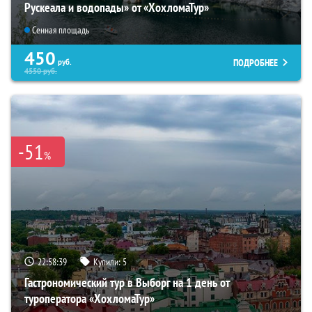
Рускеала и водопады» от «ХохломаТур»
Сенная площадь
450
ПОДРОБНЕЕ
руб.
4550
руб.
-51
%
22:58:38
Купили:
5
Гастрономический тур в Выборг на 1 день от
туроператора «ХохломаТур»