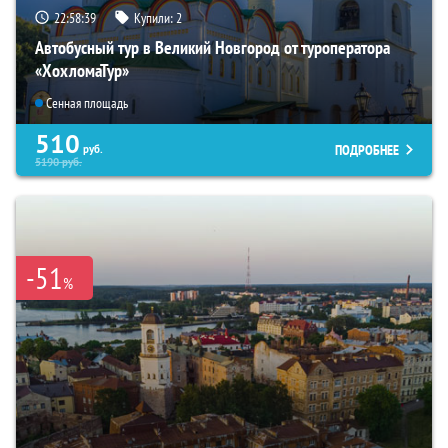
22:58:38
Купили:
2
Автобусный тур в Великий Новгород от туроператора
«ХохломаТур»
Сенная площадь
510
ПОДРОБНЕЕ
руб.
5190
руб.
-51
%