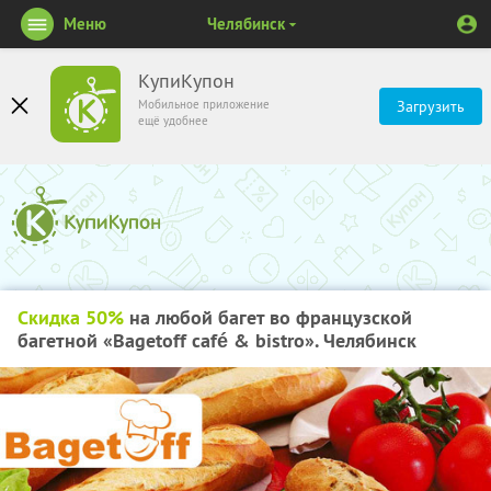
Меню
Челябинск
КупиКупон
Мобильное приложение
Загрузить
ещё удобнее
Скидка 50%
на любой багет во французской
багетной «Bagetoff café & bistro». Челябинск