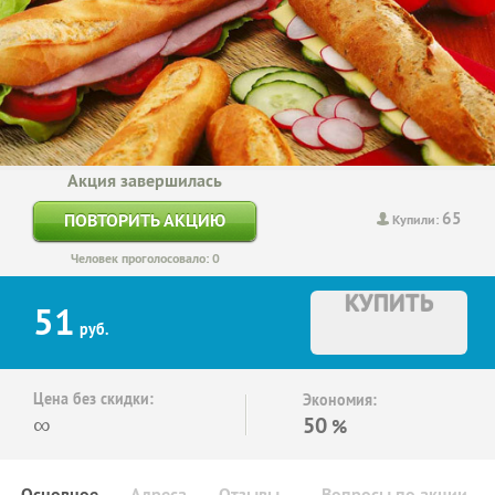
Акция завершилась
65
ПОВТОРИТЬ АКЦИЮ
Купили:
Человек проголосовало: 0
КУПИТЬ
51
руб.
Цена без скидки:
Экономия:
∞
50
%
Основное
Адреса
Отзывы
Вопросы по акции