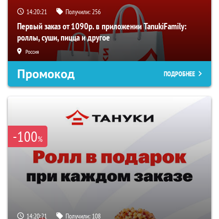
14:20:20
Получили:
256
Первый заказ от 1090р. в приложении TanukiFamily:
роллы, суши, пицца и другое
Россия
Промокод
ПОДРОБНЕЕ
-100
%
14:20:20
Получили:
108