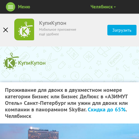
Меню
Челябинск
КупиКупон
Мобильное приложение
Загрузить
ещё удобнее
Проживание для двоих в двухместном номере
категории Бизнес или Бизнес ДеЛюкс в «АЗИМУТ
Отель» Санкт-Петербург или ужин для двоих или
компании в панорамном SkyBаr.
Скидка до 65%
.
Челябинск