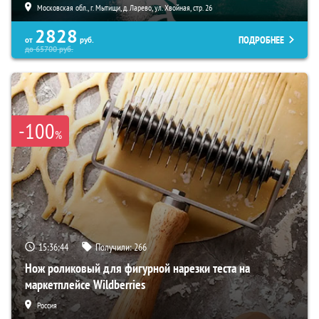
Московская обл., г. Мытищи, д. Ларево, ул. Хвойная, стр. 26
2828
ПОДРОБНЕЕ
от
руб.
до
65700
руб.
-100
%
15:36:43
Получили:
266
Нож роликовый для фигурной нарезки теста на
маркетплейсе Wildberries
Россия