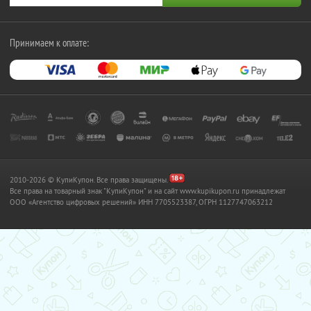
Принимаем к оплате:
2010-2026 © КупиКупон. Все права защищены.
Все права на товарный знак "КупиКупон" и на сайт www.kupikupon.ru принадлежат
OOO «Агентство цифровых решений» ИНН 7705523387, ОГРН 1127747063212