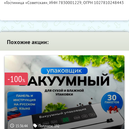
«Гостиница «Советская»,
ИНН 7830001229
, ОГРН 1027810248443
Похожие акции:
-100
%
15:36:43
Получили:
192