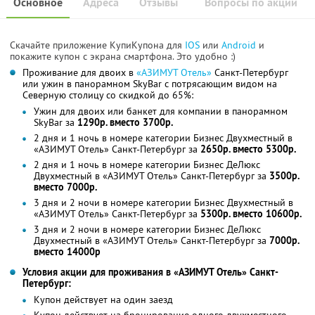
Основное
Адреса
Отзывы
Вопросы по акции
Скачайте приложение КупиКупона для
IOS
или
Android
и
покажите купон с экрана смартфона. Это удобно :)
Проживание для двоих в
«АЗИМУТ Отель»
Санкт-Петербург
или ужин в панорамном SkyBаr с потрясающим видом на
Северную столицу со скидкой до 65%:
Ужин для двоих или банкет для компании в панорамном
SkyBаr за
1290р. вместо 3700р.
2 дня и 1 ночь в номере категории Бизнес Двухместный в
«АЗИМУТ Отель» Санкт-Петербург за
2650р. вместо 5300р.
2 дня и 1 ночь в номере категории Бизнес ДеЛюкс
Двухместный в «АЗИМУТ Отель» Санкт-Петербург за
3500р.
вместо 7000р.
3 дня и 2 ночи в номере категории Бизнес Двухместный в
«АЗИМУТ Отель» Санкт-Петербург за
5300р. вместо 10600р.
3 дня и 2 ночи в номере категории Бизнес ДеЛюкс
Двухместный в «АЗИМУТ Отель» Санкт-Петербург за
7000р.
вместо 14000р
Условия акции для проживания в «АЗИМУТ Отель» Санкт-
Петербург:
Купон действует на один заезд
Купон действует на бронирование одного двухместного