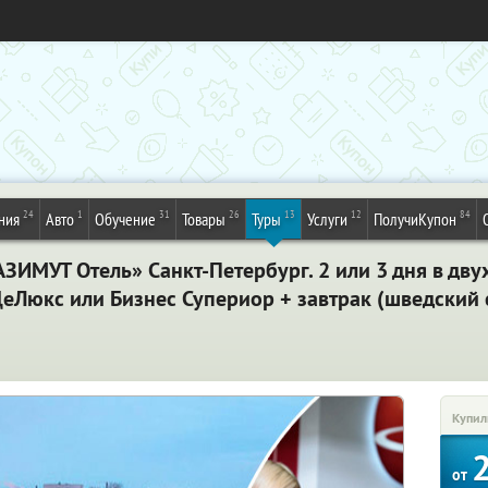
24
1
31
26
13
12
84
ния
Авто
Обучение
Товары
Туры
Услуги
ПолучиКупон
ЗИМУТ Отель» Санкт-Петербург. 2 или 3 дня в дв
ДеЛюкс или Бизнес Супериор + завтрак (шведский 
Купил
от