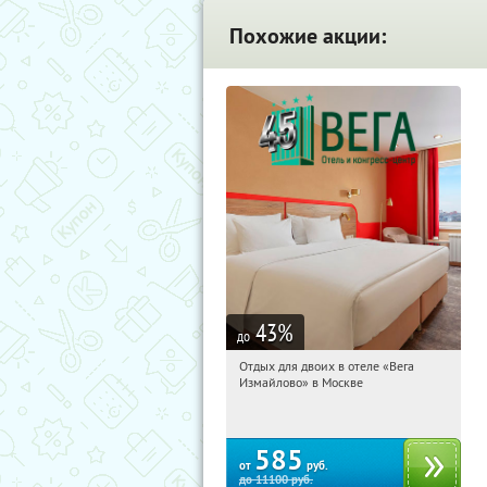
Похожие акции:
43
%
до
Отдых для двоих в отеле «Вега
15:16:28
Купили:
44
Измайлово» в Москве
Партизанская
585
от
руб.
до
11100
руб.