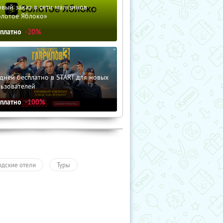
вый заказ в сети магазинов
олотое Яблоко»
сплатно
-20%
дней бесплатно в START для новых
льзователей
сплатно
-100%
одские отели
Туры