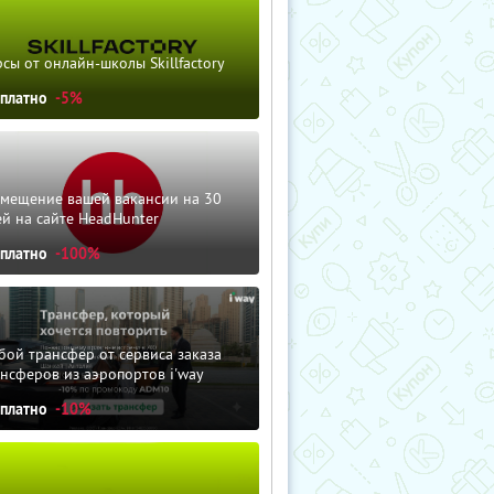
сы от онлайн-школы Skillfactory
сплатно
-5%
змещение вашей вакансии на 30
й на сайте HeadHunter
сплатно
-100%
ой трансфер от сервиса заказа
нсферов из аэропортов i'way
сплатно
-10%