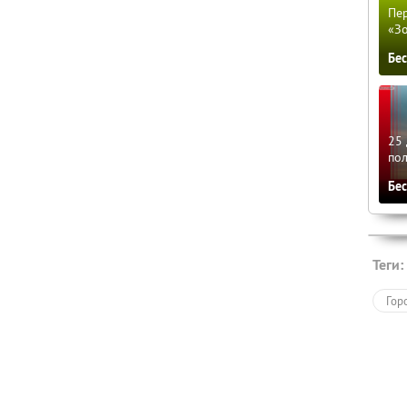
Пер
«З
Бе
25 
по
Бе
Теги:
Гор