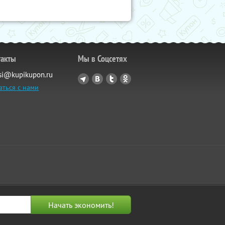
такты
Мы в Соцсетях
si@kupikupon.ru
аться с нами