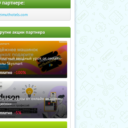
 партнере:
zimuthotels.com
ругие акции партнера
сплатный вводный урок от онлайн-
олы Skysmart
сплатно
-100%
зличные курсы от онлайн-академии
дюсон»
сплатно
-5%