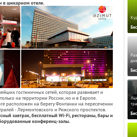
и в шикарном отеле.
Кур
Бе
Ра
дне
Бе
нейших гостиничных сетей, которая развивает и
только на территории России, но и в Европе.
Люб
ге расположен на берегу Фонтанки на пересечении
тра
тралей - Лермонтовского и Рижского проспектов.
Бе
сный завтрак, бесплатный Wi-Fi, рестораны, бары и
борудованные конференц-залы.