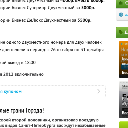
егории Бизнес Двухместный за
4000р. вместо 8000р.
О
егории Бизнес Супериор Двухместный за
5000р.
a
егории Бизнес ДеЛюкс Двухместный за
5500р.
Д
ие одного двухместного номера для двух человек
дни недели в период: с 26 октября по 31 декабря
Бе
ний выезд в 18.00
шк
Бе
ря 2012 включительно
ся купоном
Ра
«Э
лые грани Города!
Бе
 своей второй половинки, организовав поездку в
ых видов Санкт-Петербурга вас ждут незабываемые