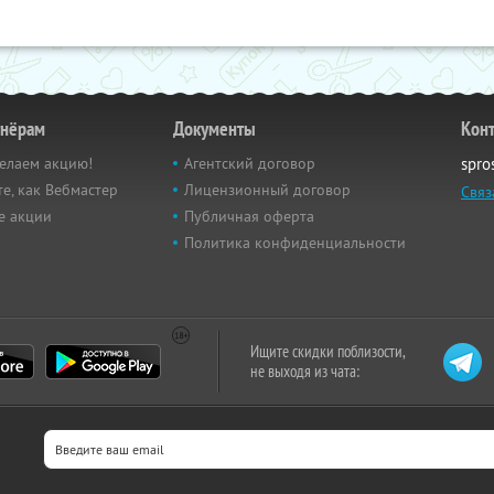
тнёрам
Документы
Кон
елаем акцию!
Агентский договор
spro
е, как Вебмастер
Лицензионный договор
Связ
е акции
Публичная оферта
Политика конфиденциальности
Ищите скидки поблизости,
не выходя из чата: