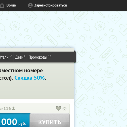
Войти
Зарегистрироваться
17
6
49
Отели
Дети
Промокоды
ухместном номере
стол).
Скидка 50%
.
116
(0)
и:
2000
КУПИТЬ
руб.