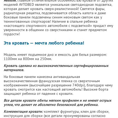
мебели.
Главной отличительной особенностью кровати от других
моделей AVTOBED является уникальная светодиодная подсветка,
которая делает кровать сверх-реалистичной! Светятся фары,
радиаторная решетка, подсвечивается область капота и даже
боковые панели подсвечены синим неоновым светом как у
тюнингованных спорткаров! Наличие в спальне ребенка
«настоящего спортивного автомобиля с подсветкой» придаст ему
уверенности в общении со сверстниками и станет предметом
гордости!
Эта кровать — мечта любого ребенка!
Модель имеет подъемное дно и емкость для белья размером:
1100мм на 800мм на 250мм.
Кровать сделана из высококачественных сертифицированных
материалов.
На боковые панели нанесена антивандальная
высококачественная французская пленка со сверхточным
изображением (высочайшее разрешение 740dpi), благодаря чему
кровать смотрится как настоящий автомобиль! Высокие борта
защищают ребенка от падения с кровати.
Все детали кровати обиты мягким профилем и не имеют острых
углов, что делает ее абсолютно безопасной для ребенка.
Комплектация кровати:
комплект фурнитуры, ключ для сборки,
инструкция для сборки (все детали пронумерованы согласно