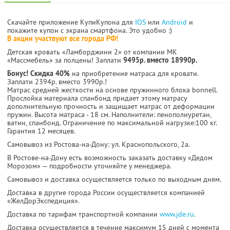
Скачайте приложение КупиКупона для
IOS
или
Android
и
покажите купон с экрана смартфона. Это удобно :)
В акции участвуют все города РФ!
Детская кровать «Ламборджини 2» от компании МК
«Массмебель» за полцены! Заплати
9495р. вместо 18990р.
Бонус! Скидка 40%
на приобретение матраса для кровати.
Заплати 2394р. вместо 3990р.!
Матрас средней жесткости на основе пружинного блока bonnell.
Прослойка материала спанбонд придает этому матрасу
дополнительную прочность и защищает матрас от деформации
пружин. Высота матраса - 18 см. Наполнители: пенополиуретан,
ватин, спанбонд. Ограничение по максимальной нагрузке:100 кг.
Гарантия 12 месяцев.
Самовывоз из Ростова-на-Дону: ул. Краснопольского, 2а.
В Ростове-на-Дону есть возможность заказать доставку «Дедом
Морозом» — подробности уточняйте у менеджера.
Самовывоз и доставка осуществляется только по выходным дням.
Доставка в другие города России осуществляется компанией
«ЖелДорЭкспедиция».
Доставка по тарифам транспортной компании
www.jde.ru
.
Доставка осуществляется в течение максимум 15 дней с момента