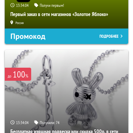
13:34:03
Получи первым!
Первый заказ в сети магазинов «Золотое Яблоко»
Россия
Промокод
ПОДРОБНЕЕ
100
%
до
13:34:03
Получили:
74
Бесплатная изящная подвеска или скидка 500р. в сети