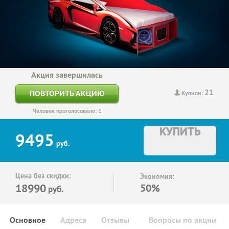
Акция завершилась
21
ПОВТОРИТЬ АКЦИЮ
Купили:
Человек проголосовало: 1
КУПИТЬ
9495
руб.
Цена без скидки:
Экономия:
18990
50%
руб.
Основное
Адреса
Отзывы
Вопросы по акции