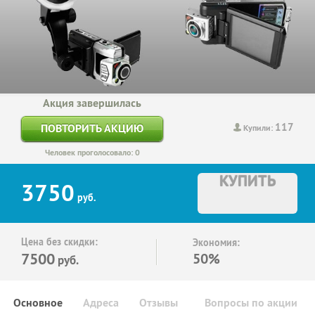
Акция завершилась
117
ПОВТОРИТЬ АКЦИЮ
Купили:
Человек проголосовало: 0
КУПИТЬ
3750
руб.
Цена без скидки:
Экономия:
7500
50%
руб.
Основное
Адреса
Отзывы
Вопросы по акции