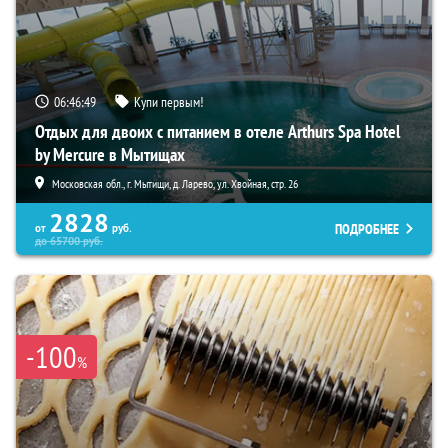
06:46:47
Купи первым!
Отдых для двоих с питанием в отеле Arthurs Spa Hotel
by Mercure в Мытищах
Московская обл., г. Мытищи, д. Ларево, ул. Хвойная, стр. 26
2828
ПОДРОБНЕЕ
от
руб.
до
65700
руб.
-100
%