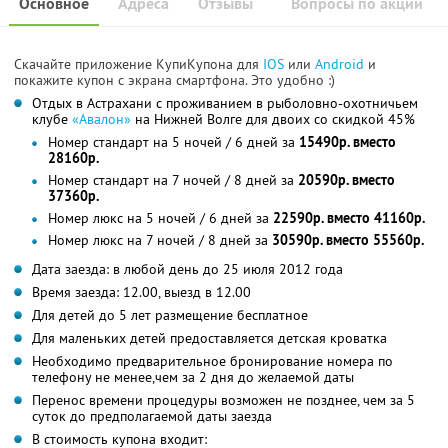
Основное
Адреса
Отзывы
Вопросы по акции
Скачайте приложение КупиКупона для
IOS
или
Android
и
покажите купон с экрана смартфона. Это удобно :)
Отдых в Астрахани с проживанием в рыболовно-охотничьем
клубе
«Авалон»
на Нижней Волге для двоих со скидкой 45%
Номер стандарт на 5 ночей / 6 дней за
15490р. вместо
28160р.
Номер стандарт на 7 ночей / 8 дней за
20590р. вместо
37360р.
Номер люкс на 5 ночей / 6 дней за
22590р. вместо 41160р.
Номер люкс на 7 ночей / 8 дней за
30590р. вместо 55560р.
Дата заезда: в любой день до 25 июля 2012 года
Время заезда: 12.00, выезд в 12.00
Для детей до 5 лет размещение бесплатное
Для маленьких детей предоставляется детская кроватка
Необходимо предварительное бронирование номера по
телефону не менее,чем за 2 дня до желаемой даты
Перенос времени процедуры возможен не позднее, чем за 5
суток до предполагаемой даты заезда
В стоимость купона входит: