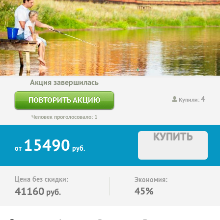
Акция завершилась
4
ПОВТОРИТЬ АКЦИЮ
Купили:
Человек проголосовало: 1
КУПИТЬ
15490
от
руб.
Цена без скидки:
Экономия:
41160
45%
руб.