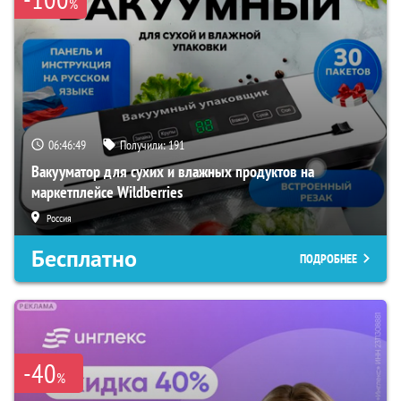
%
06:46:47
Получили:
191
Вакууматор для сухих и влажных продуктов на
маркетплейсе Wildberries
Россия
Бесплатно
ПОДРОБНЕЕ
-40
%