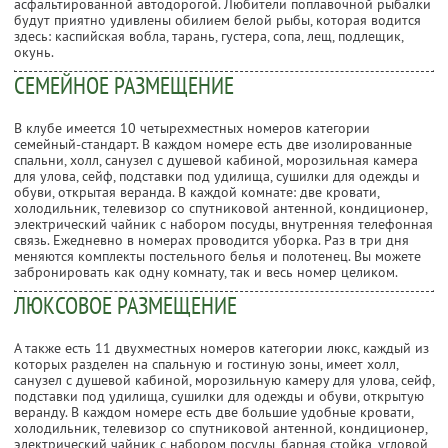
асфальтированной автодорогой. Любители поплавочной рыбалки
будут приятно удивлены обилием белой рыбы, которая водится
здесь: каспийская вобла, тарань, густера, сопа, лещ, подлещик,
окунь.
СЕМЕЙНОЕ РАЗМЕЩЕНИЕ
В клубе имеется 10 четырехместных номеров категории
семейный-стандарт. В каждом номере есть две изолированные
спальни, холл, санузел с душевой кабиной, морозильная камера
для улова, сейф, подставки под удилища, сушилки для одежды и
обуви, открытая веранда. В каждой комнате: две кровати,
холодильник, телевизор со спутниковой антенной, кондиционер,
электрический чайник с набором посуды, внутренняя телефонная
связь. Ежедневно в номерах проводится уборка. Раз в три дня
меняются комплекты постельного белья и полотенец. Вы можете
забронировать как одну комнату, так и весь номер целиком.
ЛЮКСОВОЕ РАЗМЕЩЕНИЕ
А также есть 11 двухместных номеров категории люкс, каждый из
которых разделен на спальную и гостиную зоны, имеет холл,
санузел с душевой кабиной, морозильную камеру для улова, сейф,
подставки под удилища, сушилки для одежды и обуви, открытую
веранду. В каждом номере есть две большие удобные кровати,
холодильник, телевизор со спутниковой антенной, кондиционер,
электрический чайник с набором посуды, барная стойка, угловой