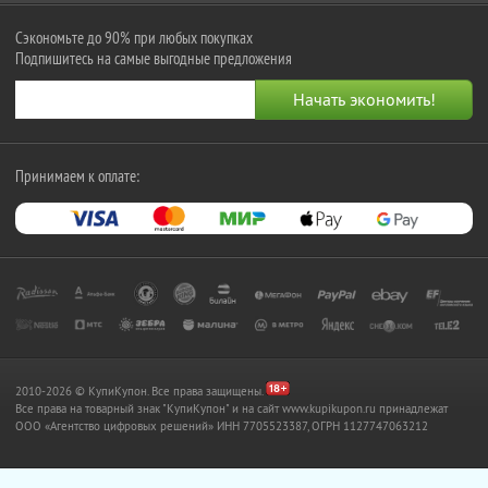
Сэкономьте до 90% при любых покупках
Подпишитесь на самые выгодные предложения
Принимаем к оплате:
2010-2026 © КупиКупон. Все права защищены.
Все права на товарный знак "КупиКупон" и на сайт www.kupikupon.ru принадлежат
OOO «Агентство цифровых решений» ИНН 7705523387, ОГРН 1127747063212