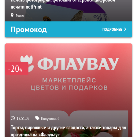
печати netPrint
Россия
Промокод
ПОДРОБНЕЕ
-20
%
18:51:04
Получили:
6
Торты, пирожные и другие сладости, а также товары для
праздника на «Флаувау»