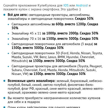
Скачайте приложение КупиКупона для
IOS
или
Android
и
покажите купон с экрана смартфона. Это удобно :)
Всё для авто:
светодиодные проекторы, автоэмблемы,
эквалайзеры и светодиодные поворотники.
Скидка 50%
Святящиеся автоэмблемы
за 600р. вместо 1200р. Скидка
50%
Эквалайзер 45 х 11
за 1000р. вместо 2000р. Скидка 50%
Эквалайзер 70 х 16
за 1500р. вместо 3000р. Скидка 50%
Светодиодные поворотники для автомобиля (3 вида)
за
1500р. вместо 3000р. Скидка 50%
Светодиодные поворотники 3D (Ford, Honda, Nissan, Toyota,
Мazda, Suzuki, VW, Benz, Lexus, BMW, Hyundai, Chevrolet,
Mitsubishi)
за 1500р. вместо 3000р. Скидка 50%
Светодиодные проекторы для автомобиля (Toyota, Peugeot,
Subaru, Chevrolet, Ford, Mazda, Honda, Mitsubishi, Suzuki,
Nissan, VW)
за 1500р. вместо 3000р. Скидка 50%
Возможные цвета эквалайзера:
зеленый, бирюзовый, небесно-
голубой, белый, синий, светло-голубой, фиолетово-бело-
голубой, флаг РФ, красный, сине-желто-красный, зелено-желто-
красный, оранжево-зелено-сине-желто-красный
Вы можете приобрести неограниченное количество купонов
для себя и в подарок
Один купон действителен для одного человека