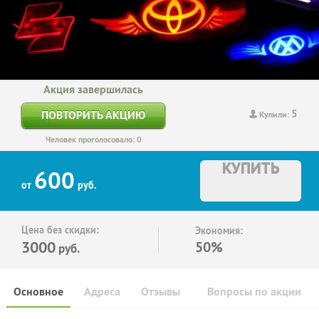
Акция завершилась
5
ПОВТОРИТЬ АКЦИЮ
Купили:
Человек проголосовало: 0
КУПИТЬ
600
от
руб.
Цена без скидки:
Экономия:
3000
50%
руб.
Основное
Адреса
Отзывы
Вопросы по акции