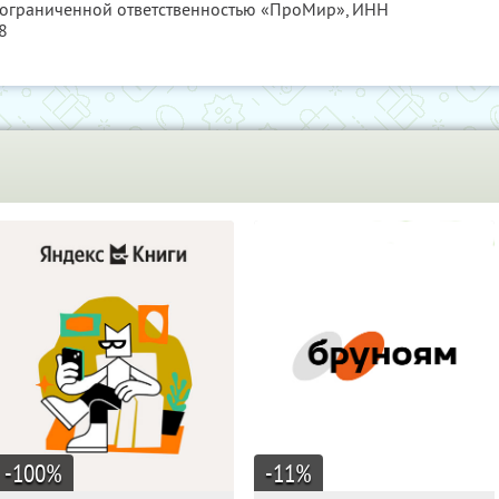
с ограниченной ответственностью «ПроМир»,
ИНН
8
-100
%
-11
%