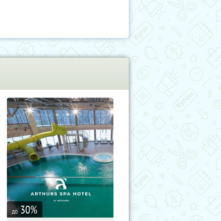
30
%
до