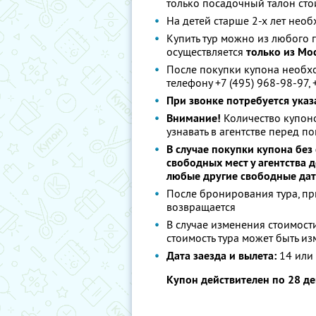
только посадочный талон ст
На детей старше 2-х лет нео
Купить тур можно из любого 
осуществляется
только из Мо
После покупки купона необх
телефону +7 (495) 968-98-97, 
При звонке потребуется указ
Внимание!
Количество купоно
узнавать в агентстве перед п
В случае покупки купона без
свободных мест у агентства 
любые другие свободные дат
После бронирования тура, пр
возвращается
В случае изменения стоимост
стоимость тура может быть и
Дата заезда и вылета:
14 или 
Купон действителен по 28 д