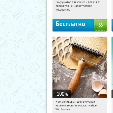
Вакууматор для сухих и влажных
11:28:23
Получили:
186
продуктов на маркетплейсе
Россия
Wildberries
Бесплатно
-100
%
Нож роликовый для фигурной
11:28:23
Получили:
266
нарезки теста на маркетплейсе
Россия
Wildberries