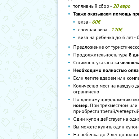
топливный сбор -
20 евро
Также оказываем помощь при
виза -
60€
срочная виза -
120€
виза на ребенка до 6 лет - 
Предложение от туристическо
Продолжительность тура
8 дн
Стоимость указана
за человек
Необходимо полностью оплат
Если летите вдвоем или комп
Количество мест на каждую д
ограничено
По данному предложению мо
номер.
При трехместном или
приобрести третий/четверты
Один купон действует на одн
Вы можете купить один купон 
На ребенка до 2 лет дополни