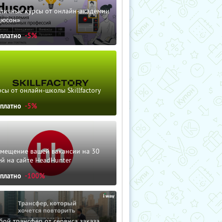
зличные курсы от онлайн-академии
дюсон»
сплатно
-5%
сы от онлайн-школы Skillfactory
сплатно
-5%
змещение вашей вакансии на 30
й на сайте HeadHunter
сплатно
-100%
ой трансфер от сервиса заказа