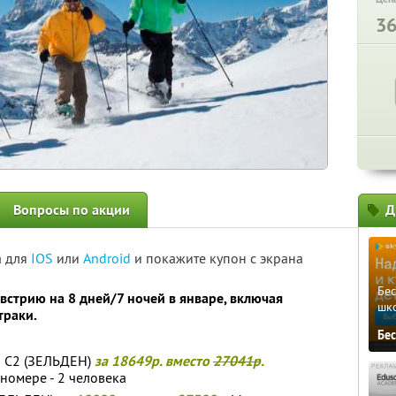
3
Вопросы по акции
Д
а для
IOS
или
Android
и покажите купон с экрана
Бе
встрию на 8 дней/7 ночей в январе, включая
шк
траки.
Бе
S C2 (ЗЕЛЬДЕН)
за 18649р. вместо
27041р
.
номере - 2 человека