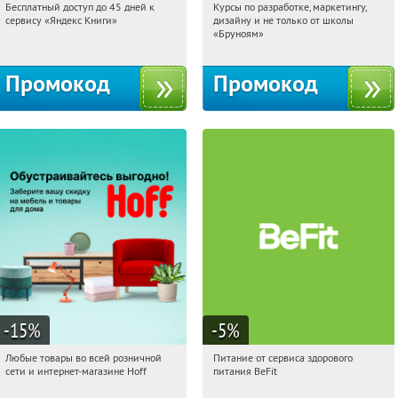
Бесплатный доступ до 45 дней к
Курсы по разработке, маркетингу,
11:28:23
Получи первым!
11:28:23
Получи первым!
сервису «Яндекс Книги»
дизайну и не только от школы
Россия
Россия
«Бруноям»
Промокод
Промокод
-15
%
-5
%
Любые товары во всей розничной
Питание от сервиса здорового
11:28:23
Получили:
83
11:28:23
Получи первым!
сети и интернет-магазине Hoff
питания BeFit
Москва, 1-й Волоколамский проезд,
Россия
10с1