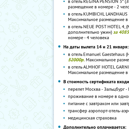
в отель REGINA PENSION 3* 
размещение в номере - 2 чел
в отель KUMBICHL LANDHAUS
Максимальное размещение в 
в отель NEUE POST HOTEL 4, (
дополнительно ужин)
за 408
номере - 4 человека
На даты вылета 14 и 21 января:
в отель Emanuel Gaestehaus 
32000р
.
Максимальное размещ
в отель ALMHOF HOTEL GARN
Максимальное размещение в 
В стоимость сертификата входи
перелет Москва - Зальцбург -
проживание в номере в одно
питание с завтраком или завт
трансфер аэропорт-отель-аэ
медицинская страховка
Дополнительно оплачивается: