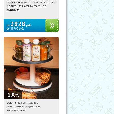
Отдых для двоих с питанием в отеле
11:28:23
Купи первым!
Arthurs Spa Hotel by Mercure в
Московская обл., г. Мытищи, д.
Мытищах
Ларево, ул. Хвойная, стр. 26
2828
от
руб.
до
65700
руб.
-100
%
Органайзер для кухни с
11:28:23
Получили:
312
пластиковым подносом и
Россия
контейнерами