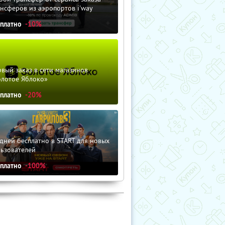
нсферов из аэропортов i'way
сплатно
-10%
вый заказ в сети магазинов
олотое Яблоко»
сплатно
-20%
дней бесплатно в START для новых
льзователей
сплатно
-100%