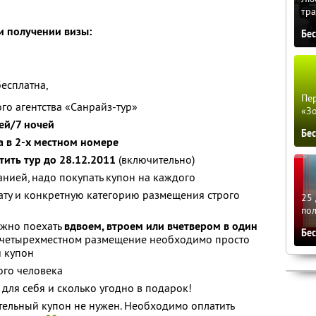
тра
 получении визы:
Бе
бесплатна,
Пер
го агентства «Санрайз-тур»
«З
ей/7 ночей
Бе
а в 2-х местном номере
ить тур до 28.12.2011
(включительно)
анией, надо покупать купон на каждого
ату и конкретную категорию размещения строго
25 
по
жно поехать
вдвоем, втроем или вчетвером в один
Бе
 четырехместном размещение необходимо просто
й купон
ого человека
для себя и сколько угодно в подарок!
тельный купон не нужен. Необходимо оплатить