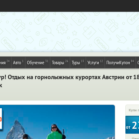
24
1
31
26
13
12
84
ния
Авто
Обучение
Товары
Туры
Услуги
ПолучиКупон
ур! Отдых на горнолыжных курортах Австрии от 1
к
Купи 
2
от
Цена