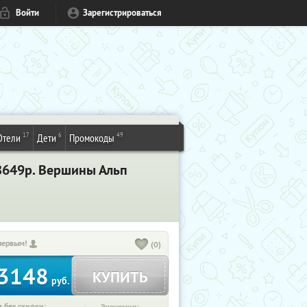
Войти
Зарегистрироваться
17
6
49
Отели
Дети
Промокоды
8649р. Вершины Альп
первым!
(0)
3148
КУПИТЬ
руб.
 без скидки: