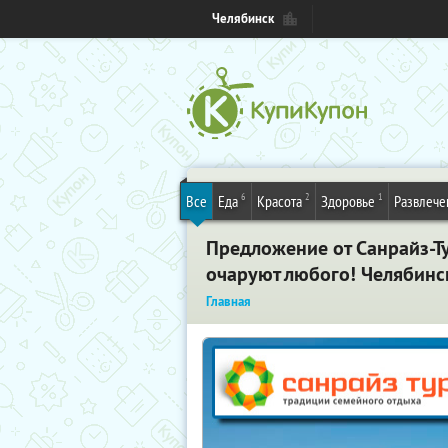
Челябинск
6
2
1
Все
Еда
Красота
Здоровье
Развлече
Предложение от Санрайз-Т
очаруют любого! Челябинс
Главная