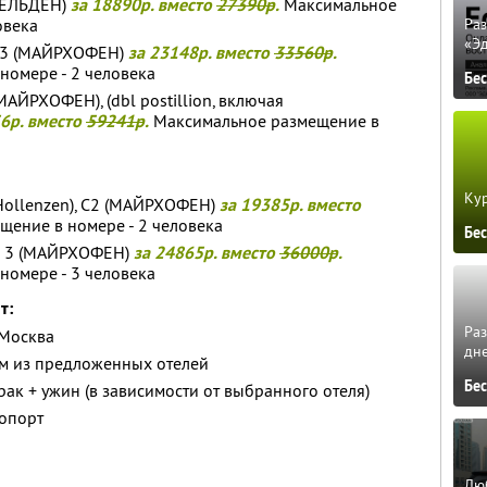
(ЗЕЛЬДЕН)
за 18890р. вместо
27390р
.
Максимальное
овека
Ра
«Э
 3 (МАЙРХОФЕН)
за 23148р. вместо
33560р
.
номере - 2 человека
Бе
МАЙРХОФЕН), (dbl postillion, включая
56р. вместо
59241р
.
Максимальное размещение в
Кур
(Hollenzen), С2 (МАЙРХОФЕН)
за 19385р. вместо
ение в номере - 2 человека
Бе
I 3 (МАЙРХОФЕН)
за 24865р. вместо
36000р
.
номере - 3 человека
т:
Ра
 Москва
дне
м из предложенных отелей
Бе
рак + ужин (в зависимости от выбранного отеля)
ропорт
Люб