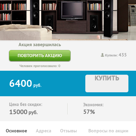
Акция завершилась
435
ПОВТОРИТЬ АКЦИЮ
Купили:
Человек проголосовало: 0
КУПИТЬ
6400
руб.
Цена без скидки:
Экономия:
15000
57%
руб.
Основное
Адреса
Отзывы
Вопросы по акции