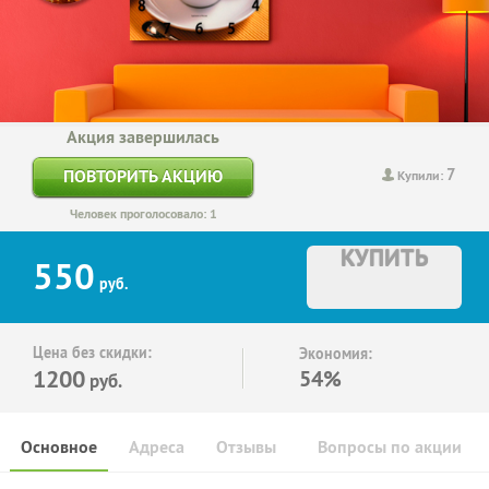
Акция завершилась
7
ПОВТОРИТЬ АКЦИЮ
Купили:
Человек проголосовало: 1
КУПИТЬ
550
руб.
Цена без скидки:
Экономия:
1200
54%
руб.
Основное
Адреса
Отзывы
Вопросы по акции