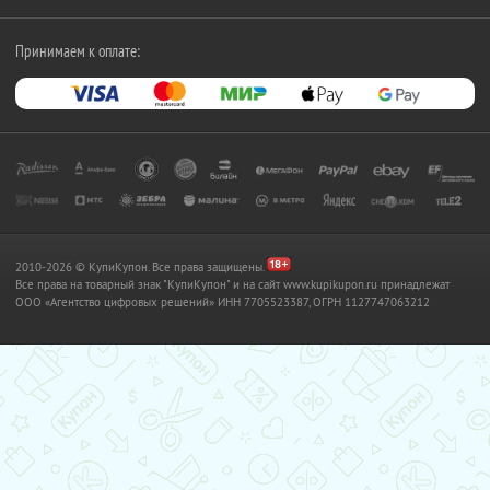
Принимаем к оплате:
2010-2026 © КупиКупон. Все права защищены.
Все права на товарный знак "КупиКупон" и на сайт www.kupikupon.ru принадлежат
OOO «Агентство цифровых решений» ИНН 7705523387, ОГРН 1127747063212