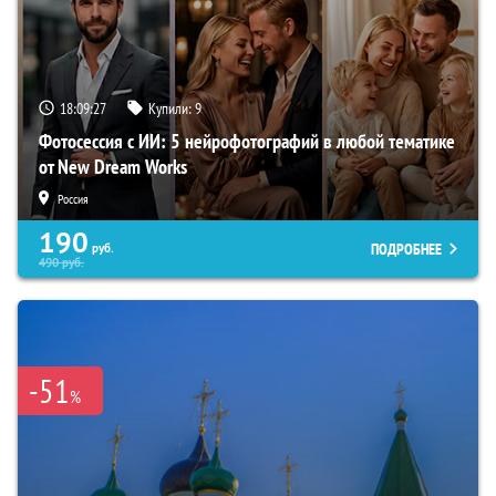
18:09:26
Купили:
9
Фотосессия с ИИ: 5 нейрофотографий в любой тематике
от New Dream Works
Россия
190
ПОДРОБНЕЕ
руб.
490
руб.
-51
%