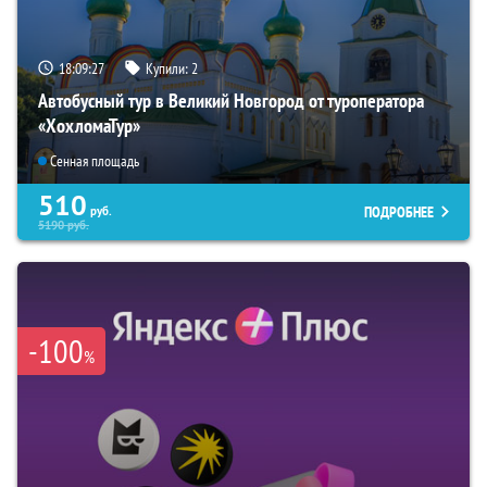
18:09:26
Купили:
2
Автобусный тур в Великий Новгород от туроператора
«ХохломаТур»
Сенная площадь
510
ПОДРОБНЕЕ
руб.
5190
руб.
-100
%