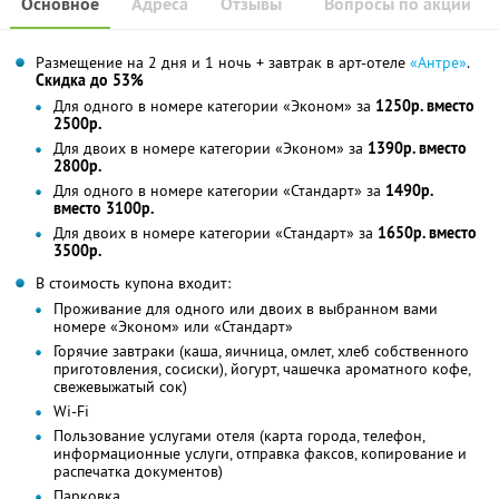
Основное
Адреса
Отзывы
Вопросы по акции
Размещение на 2 дня и 1 ночь + завтрак в арт-отеле
«Антре»
.
Скидка до 53%
Для одного в номере категории «Эконом» за
1250р. вместо
2500р.
Для двоих в номере категории «Эконом» за
1390р. вместо
2800р.
Для одного в номере категории «Стандарт» за
1490р.
вместо 3100р.
Для двоих в номере категории «Стандарт» за
1650р. вместо
3500р.
В стоимость купона входит:
Проживание для одного или двоих в выбранном вами
номере «Эконом» или «Стандарт»
Горячие завтраки (каша, яичница, омлет, хлеб собственного
приготовления, сосиски), йогурт, чашечка ароматного кофе,
свежевыжатый сок)
Wi-Fi
Пользование услугами отеля (карта города, телефон,
информационные услуги, отправка факсов, копирование и
распечатка документов)
Парковка