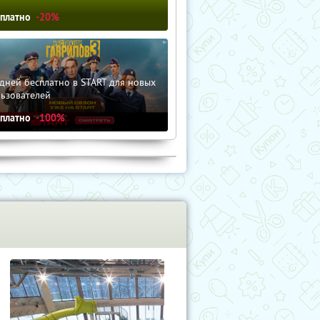
сплатно
-20%
дней бесплатно в START для новых
льзователей
сплатно
-100%