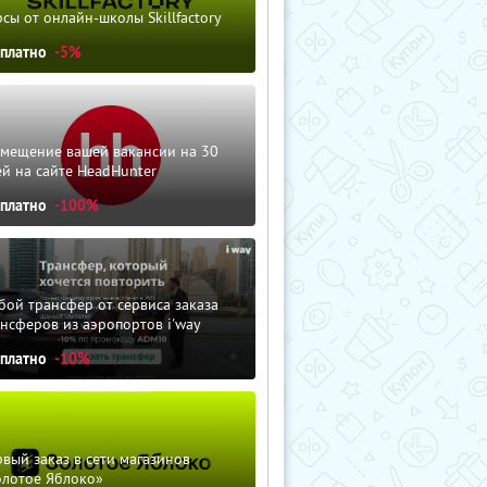
сы от онлайн-школы Skillfactory
сплатно
-5%
змещение вашей вакансии на 30
й на сайте HeadHunter
сплатно
-100%
ой трансфер от сервиса заказа
нсферов из аэропортов i'way
сплатно
-10%
вый заказ в сети магазинов
олотое Яблоко»