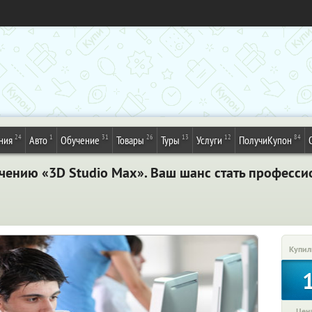
24
1
31
26
13
12
84
ния
Авто
Обучение
Товары
Туры
Услуги
ПолучиКупон
учению «3D Studio Max». Ваш шанс стать професси
Купил
Цена