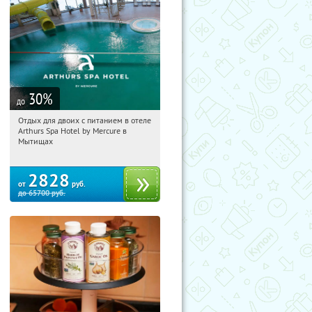
30
%
до
Отдых для двоих с питанием в отеле
01:07:05
Купи первым!
Arthurs Spa Hotel by Mercure в
Московская обл., г. Мытищи, д.
Мытищах
Ларево, ул. Хвойная, стр. 26
2828
от
руб.
до
65700
руб.