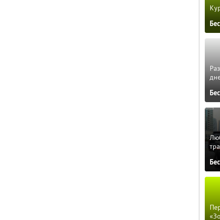
Кур
Бе
Ра
дне
Бе
Люб
тра
Бе
Пер
«З