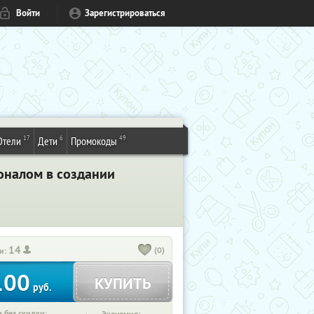
Войти
Зарегистрироваться
17
6
49
Отели
Дети
Промокоды
оналом в создании
14
(0)
и:
100
КУПИТЬ
руб.
 без скидки: