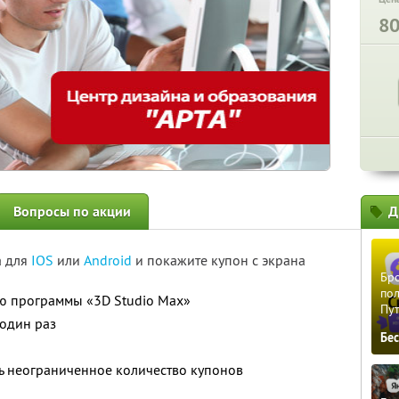
8
Вопросы по акции
Д
а для
IOS
или
Android
и покажите купон с экрана
Бро
пол
ию программы «3D Studio Max»
Пу
 один раз
Бе
а
ь неограниченное количество купонов