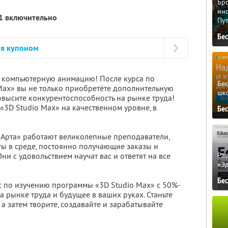
Бро
ино
11 включительно
Пу
Бе
ся купоном
ю компьютерную анимацию! После курса по
Бе
ax» вы не только приобретёте дополнительную
шк
овысите конкурентоспособность на рынке труда!
«3D Studio Max» на качественном уровне, в
Бе
«Арта» работают великолепные преподаватели,
ы в среде, постоянно получающие заказы и
Ра
и с удовольствием научат вас и ответят на все
«Э
Бе
с по изучению программы «3D Studio Max» с 50%-
 рынке труда и будущее в ваших руках. Станьте
а затем творите, создавайте и зарабатывайте