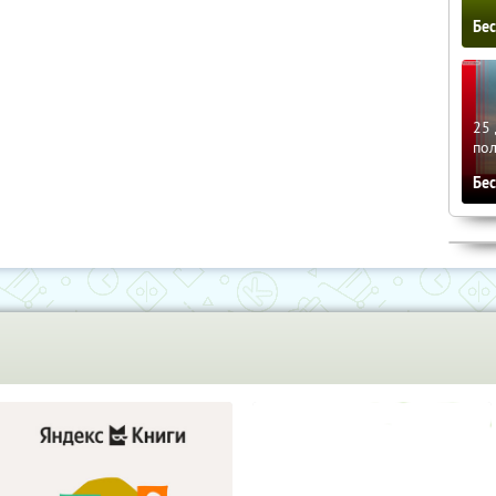
Бе
25 
по
Бе