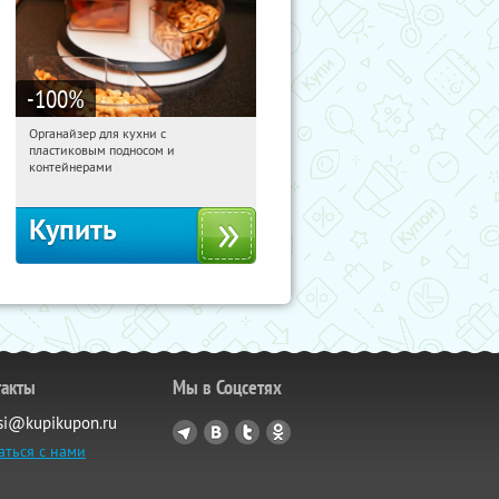
-100
%
Органайзер для кухни с
01:07:05
Получили:
312
пластиковым подносом и
Россия
контейнерами
Купить
такты
Мы в Соцсетях
si@kupikupon.ru
аться с нами