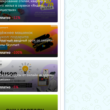
нирование отелей, квартир и
го жилья в сервисе «Яндекс
тешествия»
сплатно
-12%
сплатный вводный урок от онлайн-
олы Skysmart
сплатно
-100%
зличные курсы от онлайн-академии
дюсон»
сплатно
-5%