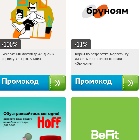
-100
%
-11
%
Бесплатный доступ до 45 дней к
Курсы по разработке, маркетингу,
01:07:05
Получи первым!
01:07:05
Получи первым!
сервису «Яндекс Книги»
дизайну и не только от школы
Россия
Россия
«Бруноям»
Промокод
Промокод