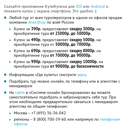
Скачайте приложение КупиКупона для
IOS
или
Android
и
покажите купон с экрана смартфона. Это удобно :)
Любой тур от всех туроператоров в одном из офисов продаж
компании
AnexShop
по всей России
Купон за
390р.
предоставляет
скидку 3000р.
на
приобретение тура
от 25000р. до 50000р.
Купон за
490р.
предоставляет
скидку 5000р.
на
приобретение тура от
50000р. до 70000р.
Купон за
690р.
предоставляет
скидку 8000р.
на
приобретение тура
от 70000р. до 90000р.
Купон за
990р.
предоставляет
скидку 10000р.
на
приобретение тура
от 90000р. до бесконечности
Информацию «Где купить» смотрите
здесь
Подобрать тур можно онлайн, по телефону или в агентстве с
менеджером
На
сайте
в «Системе онлайн бронирования» вы можете
самостоятельно подобрать и забронировать себе тур. При
этом необходимо предварительно связаться с менеджером
агентства по общим телефонам:
Москва – +7 (495) 36-36-042
регионы – 8 (800) 700-59-60 или напрямую по
телефонам
офисов