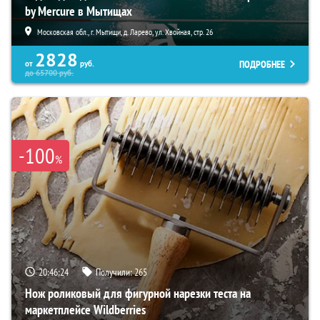
by Mercure в Мытищах
Московская обл., г. Мытищи, д. Ларево, ул. Хвойная, стр. 26
2828
ПОДРОБНЕЕ
от
руб.
до
65700
руб.
-100
%
20:46:23
Получили:
265
Нож роликовый для фигурной нарезки теста на
маркетплейсе Wildberries