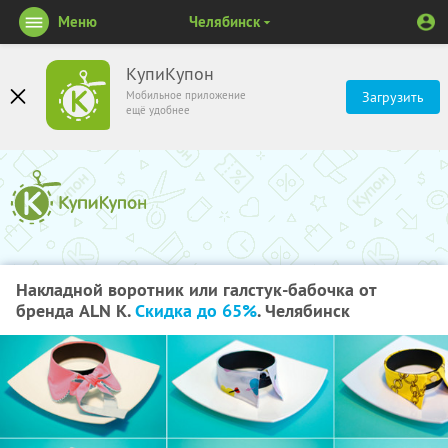
Меню
Челябинск
КупиКупон
Мобильное приложение
Загрузить
ещё удобнее
Накладной воротник или галстук-бабочка от
бренда ALN K.
Скидка до 65%
. Челябинск