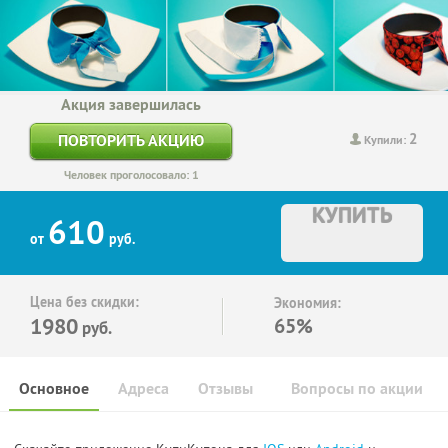
Акция завершилась
2
ПОВТОРИТЬ АКЦИЮ
Купили:
Человек проголосовало: 1
КУПИТЬ
610
от
руб.
Цена без скидки:
Экономия:
1980
65%
руб.
Основное
Адреса
Отзывы
Вопросы по акции