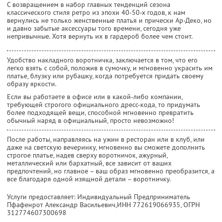
С возвращением в набор главных тенденций сезона
классического стиля ретро из эпохи 40-50-х годов, к нам
вернулись не только женственные платья и прически Ар-Деко, но
и давно забытые аксессуары того времени, сегодня уже
непривычные. Хотя вернуть их в гардероб более чем стоит.
Удобство накладного воротничка, заключается в том, что его
легко взять с собой, положив в сумочку, и мгновенно украсить им
платье, блузку или рубашку, когда потребуется придать своему
образу яркости.
Если вы работаете в офисе или в какой-либо компании,
требующей строгого официального дресс-кода, то придумать
более подходящей вещи, способной мгновенно превратить
обычный наряд в официальный, просто невозможно!
После работы, направляясь на ужин в ресторан или в клуб, или
даже на светскую вечеринку, мгновенно вы сможете дополнить
строгое платье, надев сверху воротничок, ажурный,
металлический или бархатный, все зависит от ваших
предпочтений, но главное – ваш образ мгновенно преобразится, а
все благодаря одной изящной детали – воротничку.
Услуги предоставляет: Индивидуальный Предприниматель
Пфафенрот Александр Васильевич,
ИНН 772619066935
, ОГРН
312774607300698