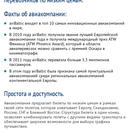
Факты об авиакомпании:
airBaltic входит в топ 10 самых инновационных авиакомпаний
в мире.
В 2010 году airBaltic получила звание лучшей Европейской
авиакомпании года и получила международный приз ATW
Феникса (ATW Phoenix Award), который в области
авиаперевозок можно сравнить с премией Оскара в
кинематографе.
В 2011 году airBaltic перевезла больше 3,3 миллионов
пассажиров.
В этом году airBaltic была признана самой пунктуальной
авиакомпанией среди региональных авиакомпаний
континентальной Европы.
Простота и доступность.
Авиакомпания предлагает билеты по низким ценам в рамках
своей сети полетов, которая охватывает Европу, Скандинавию,
Россию, СНГ и Ближний Восток. Структура билета в один конец
позволяет комбинировать полеты с другими видами транспорта и
обеспечивает широкие возможности для выбора графика
путешествия.