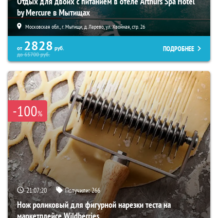
Отдых для двоих с питанием в отеле Arthurs Spa Hotel
by Mercure в Мытищах
Московская обл., г. Мытищи, д. Ларево, ул. Хвойная, стр. 26
2828
ПОДРОБНЕЕ
от
руб.
до
65700
руб.
-100
%
21:07:19
Получили:
266
Нож роликовый для фигурной нарезки теста на
маркетплейсе Wildberries