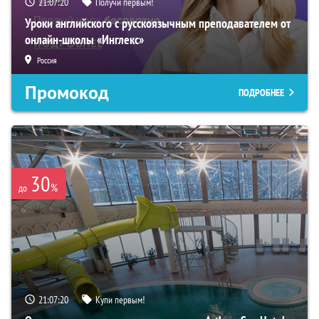
21:07:19
Получи первым!
Уроки английского с русскоязычным преподавателем от
онлайн-школы «Инглекс»
Россия
Промокод
ПОДРОБНЕЕ
30
%
до
21:07:19
Купи первым!