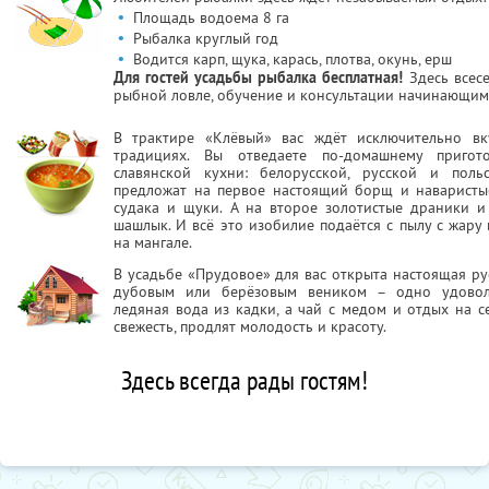
•
Площадь водоема 8 га
•
Рыбалка круглый год
•
Водится карп, щука, карась, плотва, окунь, ерш
Для гостей усадьбы рыбалка бесплатная!
Здесь всес
рыбной ловле, обучение и консультации начинающим
В трактире «Клёвый» вас ждёт исключительно вк
традициях. Вы отведаете по-домашнему приго
славянской кухни: белорусской, русской и поль
предложат на первое настоящий борщ и наваристые
судака и щуки. А на второе золотистые драники и
шашлык. И всё это изобилие подаётся с пылу с жару 
на мангале.
В усадьбе «Прудовое» для вас открыта настоящая рус
дубовым или берёзовым веником – одно удовол
ледяная вода из кадки, а чай с медом и отдых на с
свежесть, продлят молодость и красоту.
Здесь всегда рады гостям!