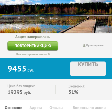
Акция завершилась
ПОВТОРИТЬ АКЦИЮ
Купи первым!
Человек проголосовало: 0
КУПИТЬ
9455
руб.
Цена без скидки:
Экономия:
19295
51%
руб.
Основное
Адреса
Отзывы
Вопросы по акции