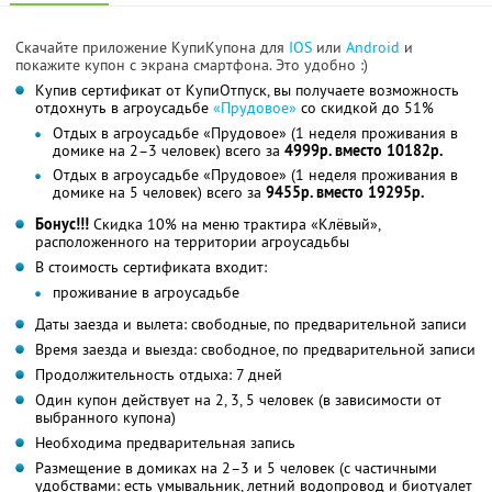
Скачайте приложение КупиКупона для
IOS
или
Android
и
покажите купон с экрана смартфона. Это удобно :)
Купив сертификат от КупиОтпуск, вы получаете возможность
отдохнуть в агроусадьбе
«Прудовое»
со скидкой до 51%
Отдых в агроусадьбе «Прудовое» (1 неделя проживания в
домике на 2–3 человек) всего за
4999р. вместо 10182р.
Отдых в агроусадьбе «Прудовое» (1 неделя проживания в
домике на 5 человек) всего за
9455р. вместо 19295р.
Бонус!!!
Скидка 10% на меню трактира «Клёвый»,
расположенного на территории агроусадьбы
В стоимость сертификата входит:
проживание в агроусадьбе
Даты заезда и вылета: свободные, по предварительной записи
Время заезда и выезда: свободное, по предварительной записи
Продолжительность отдыха: 7 дней
Один купон действует на 2, 3, 5 человек (в зависимости от
выбранного купона)
Необходима предварительная запись
Размещение в домиках на 2–3 и 5 человек (с частичными
удобствами: есть умывальник, летний водопровод и биотуалет