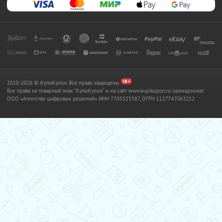
2010-2026 © КупиКупон. Все права защищены.
Все права на товарный знак "КупиКупон" и на сайт www.kupikupon.ru принадлежат
OOO «Агентство цифровых решений» ИНН 7705523387, ОГРН 1127747063212