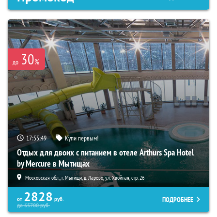
30
%
до
17:55:48
Купи первым!
Отдых для двоих с питанием в отеле Arthurs Spa Hotel
by Mercure в Мытищах
Московская обл., г. Мытищи, д. Ларево, ул. Хвойная, стр. 26
2828
ПОДРОБНЕЕ
от
руб.
до
65700
руб.