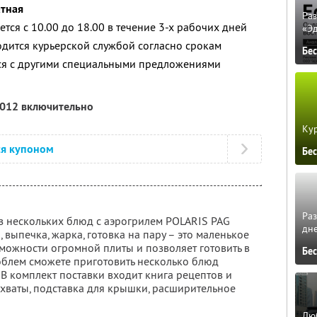
атная
Ра
тся с 10.00 до 18.00 в течение 3-х рабочих дней
«Э
дится курьерской службой согласно срокам
Бе
тся с другими специальными предложениями
2012 включительно
Кур
ся купоном
Бе
Ра
з нескольких блюд с аэрогрилем POLARIS PAG
дне
 выпечка, жарка, готовка на пару – это маленькое
озможности огромной плиты и позволяет готовить в
Бе
роблем сможете приготовить несколько блюд
В комплект поставки входит книга рецептов и
ухваты, подставка для крышки, расширительное
Люб