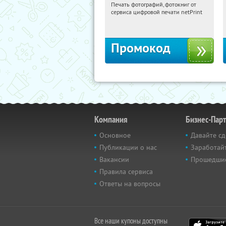
Печать фотографий, фотокниг от
07:06:35
Получили:
4
сервиса цифровой печати netPrint
Россия
Промокод
Компания
Бизнес-Пар
Основное
Давайте сд
Публикации о нас
Заработайт
Вакансии
Прошедши
Правила сервиса
Ответы на вопросы
Все наши купоны доступны