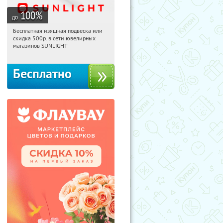
100
%
до
Бесплатная изящная подвеска или
07:06:35
Получили:
73
скидка 500р. в сети ювелирных
Россия
магазинов SUNLIGHT
Бесплатно