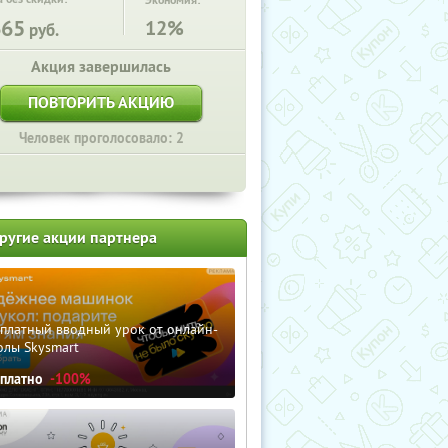
Экономия:
665
12%
руб.
Акция завершилась
ПОВТОРИТЬ АКЦИЮ
Человек проголосовало: 2
ругие акции партнера
сплатный вводный урок от онлайн-
олы Skysmart
сплатно
-100%