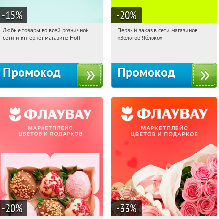
-15
%
-20
%
Любые товары во всей розничной
Первый заказ в сети магазинов
07:06:35
Получили:
83
07:06:35
Получи первым!
сети и интернет-магазине Hoff
«Золотое Яблоко»
Москва, 1-й Волоколамский проезд,
Россия
10с1
Промокод
Промокод
-20
%
-33
%