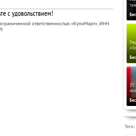
тра
ьте с удовольствием!
Бе
с ограниченной ответственностью «КупиМарт»,
ИНН
09
Пер
«З
Бе
25 
по
Бе
Теги: