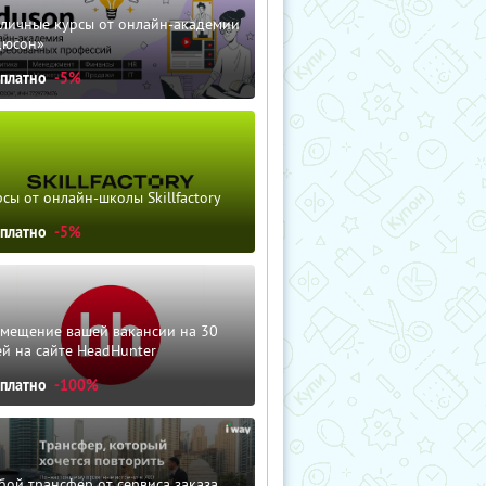
зличные курсы от онлайн-академии
дюсон»
сплатно
-5%
сы от онлайн-школы Skillfactory
сплатно
-5%
змещение вашей вакансии на 30
й на сайте HeadHunter
сплатно
-100%
ой трансфер от сервиса заказа