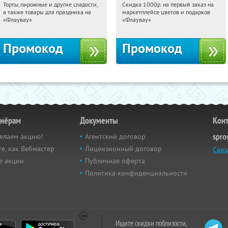
Торты, пирожные и другие сладости,
Скидка 1000р. на первый заказ на
07:06:35
Получили:
6
07:06:35
Получили:
18
а также товары для праздника на
маркетплейсе цветов и подарков
Россия
Россия
«Флаувау»
«Флаувау»
Промокод
Промокод
тнёрам
Документы
Кон
елаем акцию!
Агентский договор
spro
е, как Вебмастер
Лицензионный договор
Связ
е акции
Публичная оферта
Политика конфиденциальности
Ищите скидки поблизости,