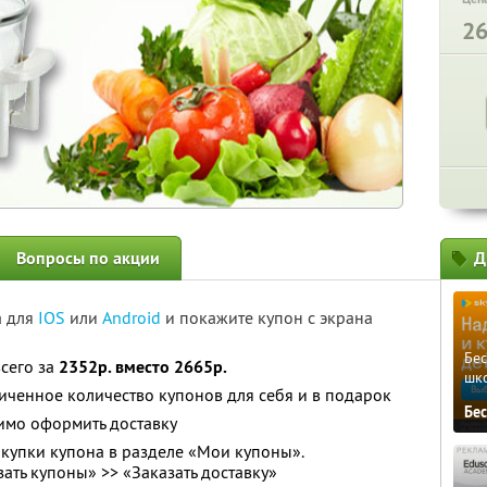
2
Вопросы по акции
Д
а для
IOS
или
Android
и покажите купон с экрана
Бе
сего за
2352р. вместо 2665р.
шк
ченное количество купонов для себя и в подарок
Бе
имо оформить доставку
купки купона в разделе «Мои купоны».
ать купоны» >> «Заказать доставку»