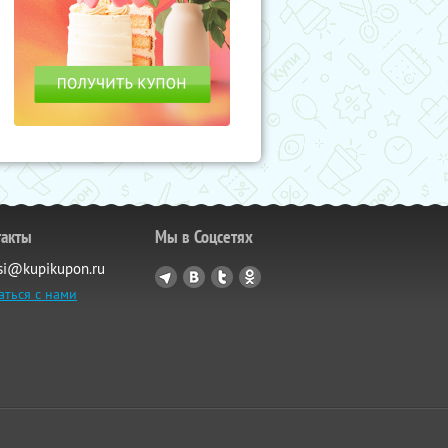
такты
Мы в Соцсетях
si@kupikupon.ru
аться с нами