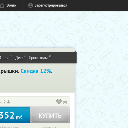
Войти
Зарегистрироваться
16
6
48
Отели
Дети
Промокоды
 крышки.
Скидка 12%
.
2
(0)
и:
352
КУПИТЬ
руб.
 без скидки: