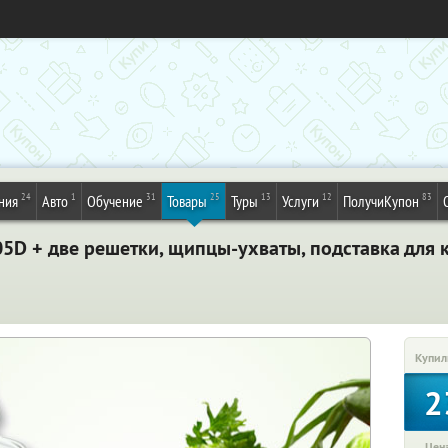
24
1
31
25
13
12
83
ния
Авто
Обучение
Товары
Туры
Услуги
ПолучиКупон
05D + две решетки, щипцы-ухваты, подставка для
Купил
2
Цена