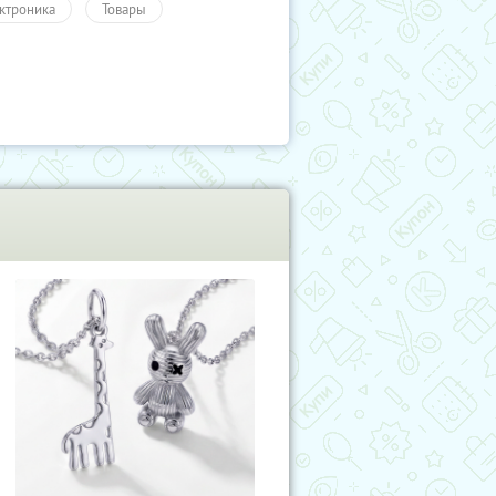
ктроника
Товары