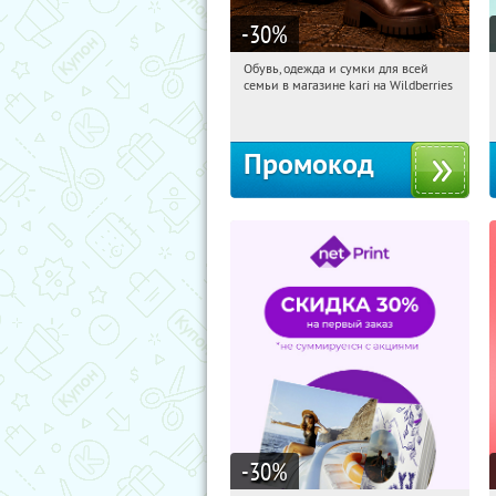
-30
%
Обувь, одежда и сумки для всей
07:06:35
Получили:
30
семьи в магазине kari на Wildberries
Россия
Промокод
-30
%