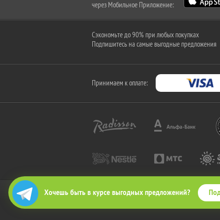
через Мобильное Приложение:
Сэкономьте до 90% при любых покупках
Подпишитесь на самые выгодные предложения
Принимаем к оплате:
Под
Хочешь быть в курсе выгодных предложений?
2010-2026 © КупиКупон. Все права защищены.
Все права на товарный знак "КупиКупон" и на сайт