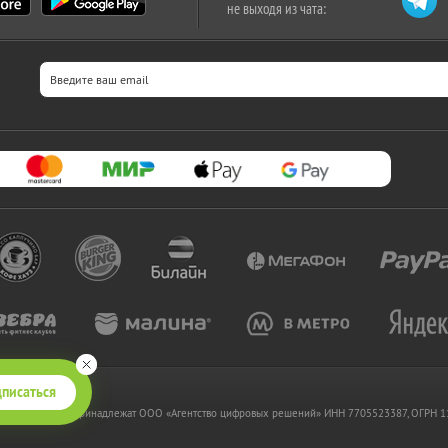
не выходя из чата:
писаться
 www.kupikupon.ru принадлежат OOO «Агентство цифровых решений» ИНН 7705523387, ОГРН