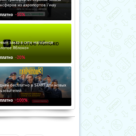
нсферов из аэропортов i'way
сплатно
-10%
вый заказ в сети магазинов
олотое Яблоко»
сплатно
-20%
дней бесплатно в START для новых
льзователей
сплатно
-100%