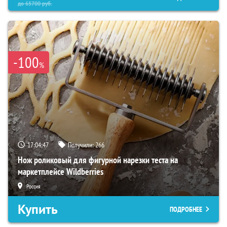
до
65700
руб.
-100
%
17:04:46
Получили:
266
Нож роликовый для фигурной нарезки теста на
маркетплейсе Wildberries
Россия
Купить
ПОДРОБНЕЕ