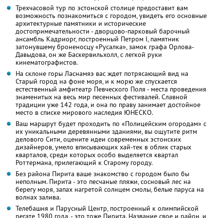
Трехчасовой тур по эстонской столице предоставит вам
возможность познакомиться с городом, увидеть его основные
архитектурные памятники и исторические
достопримечательности - дворцово-парковый барочный
ансамбль Кадриорг, построенный Петром I, памятник
затонувшему броненосцу «Русалка», замок графа Орлова-
Давыдова, он же Баскервильхолл, с легкой руки
кинематографистов.
На склоне горы Ласнамяэ вас ждет потрясающий вид на
Старый город на фоне моря, и к морю же спускается
естественный амфитеатр Певческого Поля - места проведения
знаменитых на весь мир песенных фестивалей. Славной
традиции уже 142 года, и она по праву занимает достойное
место в списке мирового наследия ЮНЕСКО.
Ваш маршрут будет проходить по «Полицейским огородам» с
их уникальными деревянными зданиями, вы ощутите ритм
делового Сити, оцените идеи современных эстонских
дизайнеров, умело вписывающих хай-тек в облик старых
кварталов, среди которых особо выделяется квартал
Роттермана, прилегающий к Старому городу.
Без района Пирита ваше знакомство с городом было бы
неполным. Пирита - это песчаные пляжи, сосновый лес на
берегу моря, запах нагретой солнцем смолы, белые паруса на
волнах залива.
Телебашня и Парусный Центр, построенный к олимпийской
регате 1980 года, - это тоже Пирита. Название свое и район, и