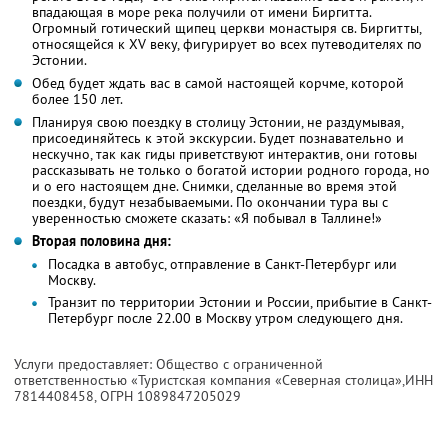
впадающая в море река получили от имени Биргитта.
Огромный готический щипец церкви монастыря св. Биргитты,
относящейся к XV веку, фигурирует во всех путеводителях по
Эстонии.
Обед будет ждать вас в самой настоящей корчме, которой
более 150 лет.
Планируя свою поездку в столицу Эстонии, не раздумывая,
присоединяйтесь к этой экскурсии. Будет познавательно и
нескучно, так как гиды приветствуют интерактив, они готовы
рассказывать не только о богатой истории родного города, но
и о его настоящем дне. Снимки, сделанные во время этой
поездки, будут незабываемыми. По окончании тура вы с
уверенностью сможете сказать: «Я побывал в Таллине!»
Вторая половина дня:
Посадка в автобус, отправление в Санкт-Петербург или
Москву.
Транзит по территории Эстонии и России, прибытие в Санкт-
Петербург после 22.00 в Москву утром следующего дня.
Услуги предоставляет: Общество с ограниченной
ответственностью «Туристская компания «Северная столица»,
ИНН
7814408458
, ОГРН 1089847205029