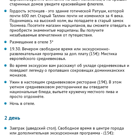
старинных домов увидите красивейшие флюгеля.
Гордость эстонцев - это здание готической Ратуши, которой
почти 600 лет. Старый Таллин почти не изменился за 4 века.
Поднимаясь на высокий холм, вы попадаете в старый замок
Тоомнеа. Посетите магазин марципанов, вы сможете отведать и
приобрести знаменитые марципаны. Вы получите
незабываемые впечатления от путешествия.
Размещение в отеле 3*
19.30. Вечером свободное время или экскурсионно-
развлекательная программа за доп. плату (15€): Мистика
европейского средневековья.
Во время экскурсии вам расскажут об укладе средневековья и
поведают легенду о пропавших сокровищах доминиканских
монахов.
Ужин в настоящем средневековом ресторане (19€). В этом
уютном средневековом ресторанчике вы отведаете
национальные блюда, выпьете кружечку местного пива и
просто отдохнёте.
Ночь в отеле.
2 день
Завтрак (шведский стол). Свободное время в центре города
или дополнительная экскурсионная программа - (15€):