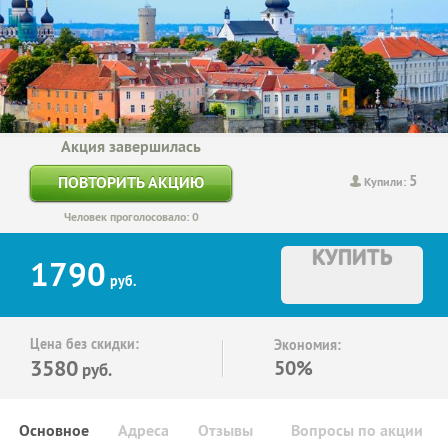
Акция завершилась
5
ПОВТОРИТЬ АКЦИЮ
Купили:
Человек проголосовало: 0
КУПИТЬ
1790
руб.
Цена без скидки:
Экономия:
3580
50%
руб.
Основное
Адреса
Отзывы
Вопросы по акции