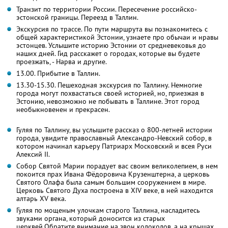
Транзит по территории России. Пересечение российско-
эстонской границы. Переезд в Таллин.
Экскурсия по трассе. По пути маршрута вы познакомитесь с
общей характеристикой Эстонии, узнаете про обычаи и нравы
эстонцев. Услышите историю Эстонии от средневековья до
наших дней. Гид расскажет о городах, которые вы будете
проезжать, - Нарва и другие.
13.00. Прибытие в Таллин.
13.30-15.30. Пешеходная экскурсия по Таллину. Немногие
города могут похвастаться своей историей, но, приезжая в
Эстонию, невозможно не побывать в Таллине. Этот город
необыкновенен и прекрасен.
Гуляя по Таллину, вы услышите рассказ о 800-летней истории
города, увидите православный Александро-Невский собор, в
котором начинал карьеру Патриарх Московский и всея Руси
Алексий II.
Собор Святой Марии порадует вас своим великолепием, в нем
покоится прах Ивана Фёдоровича Крузенштерна, а церковь
Святого Олафа была самым большим сооружением в мире.
Церковь Святого Духа построена в XIV веке, в ней находится
алтарь XV века.
Гуляя по мощеным улочкам старого Таллина, насладитесь
звуками органа, который доносится из старых
церквей.Обратите внимание на звон колоколов, а на крышах