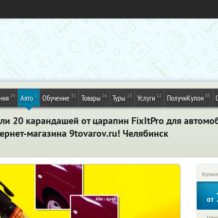
24
1
31
26
13
12
83
ния
Авто
Обучение
Товары
Туры
Услуги
ПолучиКупон
 или 20 карандашей от царапин FixItPro для автом
ернет-магазина 9tovarov.ru! Челябинск
Купил
от
Цена