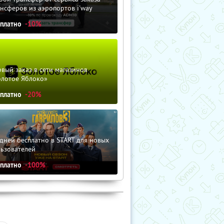
нсферов из аэропортов i'way
сплатно
-10%
вый заказ в сети магазинов
олотое Яблоко»
сплатно
-20%
дней бесплатно в START для новых
льзователей
сплатно
-100%