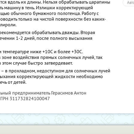
ся вдоль их длины. Нельзя обрабатывать царапины
Авт
ть машину в тень. Излишки корректирующей
щью обычного бумажного полотенца. Работу с
оводить только на чистой поверхности без каких-
олироли.
рекомендуется обрабатывать дважды. Вторая
ечении 1-2 дней, после полного высыхания
 температуре ниже +10С и более +30С.
в зоне воздействия прямых солнечных лучей, так
этом случае быстро затвердевает.
– в прохладном, недоступном для солнечных лучей
ысыхания корректирующей жидкости необходимо
чь от детей.
льный предприниматель Герасимов Антон
 ОГРН 311732824100047