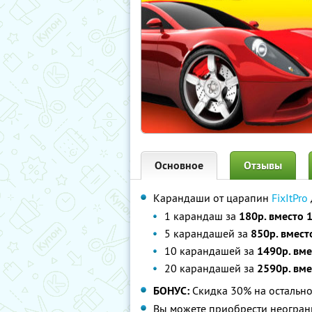
Основное
Отзывы
Карандаши от царапин
FixItPro
1 карандаш за
180р. вместо 
5 карандашей за
850р. вмест
10 карандашей за
1490р. вме
20 карандашей за
2590р. вме
БОНУС:
Скидка 30% на остально
Вы можете приобрести неограни