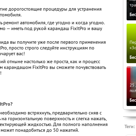
тра
угие дорогостоящие процедуры для устранения
томобиля.
Бе
 ремонт автомобиля, где угодно и когда угодно.
имо — иметь под рукой карандаш FixItPro и вашу
вида вы получите уже после первого применения
Пер
ro, просто строго следуйте инструкциям по
«З
чарует вас!
Бе
 отныне настолько же проста, как и процесс
м карандашом FixItPro вы сможете почувствовать
!
25 
по
Бе
ItPro?
еобходимо встряхнуть, предварительно сняв с
ь на горизонтальную поверхность и слегка нажать,
ректирующей жидкостью. Для полного наполнения
Теги:
 может понадобиться до 50 нажатий.