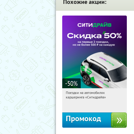
Похожие акции:
-50
%
Поездки на автомобилях
09:26:33
Получи первым!
каршеринга «Ситидрайв»
Россия
Промокод