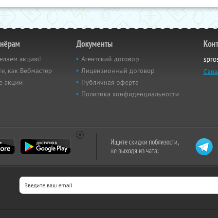
тнёрам
Документы
Кон
елаем акцию!
Агентский договор
spro
е, как Вебмастер
Лицензионный договор
Связ
е акции
Публичная оферта
Политика конфиденциальности
Ищите скидки поблизости,
не выходя из чата: