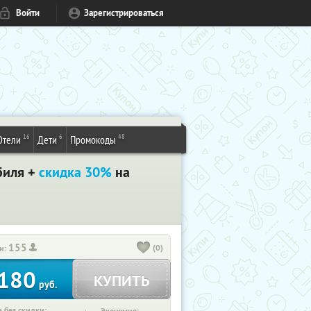
Войти
Зарегистрироваться
16
6
48
Отели
Дети
Промокоды
обиля +
скидка 30%
на
155
(0)
и:
180
КУПИТЬ
руб.
 без скидки: