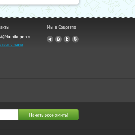
такты
Мы в Соцсетях
si@kupikupon.ru
аться с нами