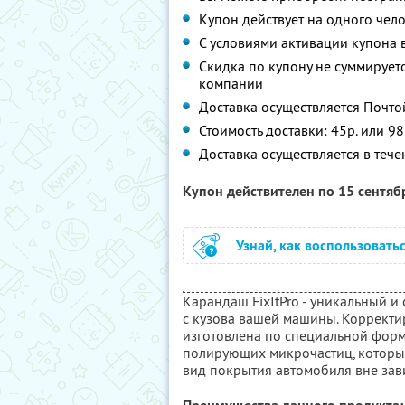
Купон действует на одного чел
С условиями активации купона
Скидка по купону не суммируе
компании
Доставка осуществляется Почто
Стоимость доставки: 45р. или 9
Доставка осуществляется в тече
Купон действителен по 15 сентя
Узнай, как воспользовать
Карандаш FixItPro - уникальный 
с кузова вашей машины. Коррект
изготовлена по специальной фор
полирующих микрочастиц, которы
вид покрытия автомобиля вне зави