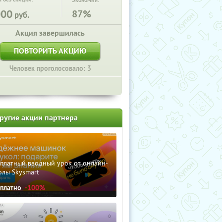
Экономия:
000
87%
руб.
Акция завершилась
ПОВТОРИТЬ АКЦИЮ
Человек проголосовало: 3
ругие акции партнера
сплатный вводный урок от онлайн-
олы Skysmart
сплатно
-100%