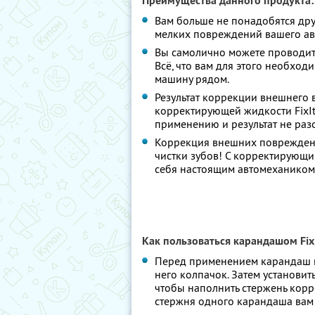
Преимущества данного продукта:
Вам больше не понадобятся др
мелких повреждений вашего ав
Вы самолично можете проводить
Всё, что вам для этого необход
машину рядом.
Результат коррекции внешнего 
корректирующей жидкости FixItP
применению и результат не разо
Коррекция внешних повреждений
чистки зубов! С корректирующи
себя настоящим автомехаником
Как пользоваться карандашом Fix
Перед применением карандаш н
него колпачок. Затем установит
чтобы наполнить стержень кор
стержня одного карандаша вам