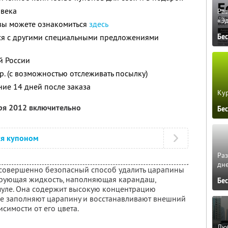
овека
Ра
«Э
 вы можете ознакомиться
здесь
тся с другими специальными предложениями
Бе
й России
8р. (с возможностью отслеживать посылку)
ние 14 дней после заказа
Кур
бря 2012 включительно
Бе
ся купоном
Ра
дне
и совершенно безопасный способ удалить царапины
ирующая жидкость, наполняющая карандаш,
Бе
муле. Она содержит высокую концентрацию
е заполняют царапину и восстанавливают внешний
симости от его цвета.
Люб