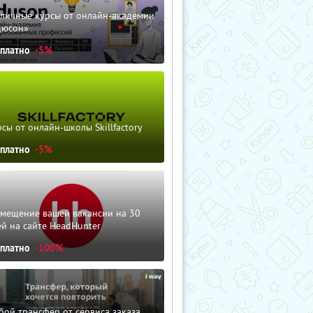
зличные курсы от онлайн-академии
дюсон»
сплатно
-5%
сы от онлайн-школы Skillfactory
сплатно
-5%
змещение вашей вакансии на 30
й на сайте HeadHunter
сплатно
-100%
ой трансфер от сервиса заказа