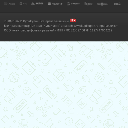
2010-2026 © КупиКупон. Все права защищены.
Все права на товарный знак "КупиКупон" и на сайт www.kupikupon.ru принадлежат
OOO «Агентство цифровых решений» ИНН 7705523387, ОГРН 1127747063212