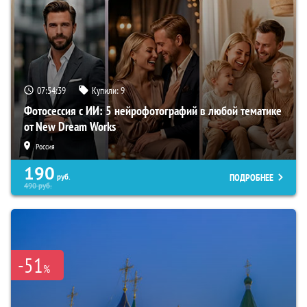
07:54:38
Купили:
9
Фотосессия с ИИ: 5 нейрофотографий в любой тематике
от New Dream Works
Россия
190
ПОДРОБНЕЕ
руб.
490
руб.
-51
%