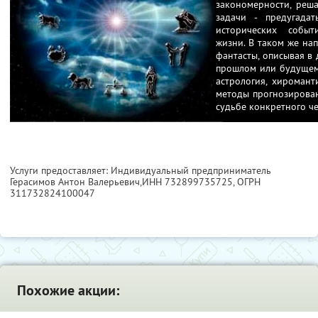
закономерности, реша
задачи - предугада
исторических событ
жизни. В таком же на
фантасты, описывая в
прошлом или будущем 
астрология, хиромант
методы прогнозирован
судьбе конкретного че
Услуги предоставляет: Индивидуальный предприниматель
Герасимов Антон Валерьевич,
ИНН 732899735725
, ОГРН
311732824100047
Похожие акции: