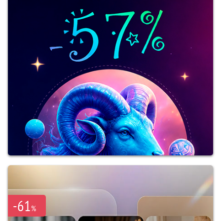
-61
%