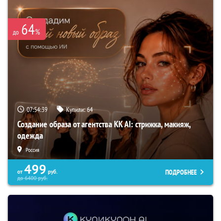
64
%
до
07:54:38
Купили:
64
Создание образа от агентства KK AI: стрижка, макияж,
одежда
Россия
499
ПОДРОБНЕЕ
от
руб.
до
6400
руб.