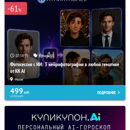
-61
%
07:54:38
Купили:
81
Фотосессия с ИИ: 3 нейрофотографии в любой тематике
от KK AI
Россия
499
ПОДРОБНЕЕ
руб.
1290
руб.