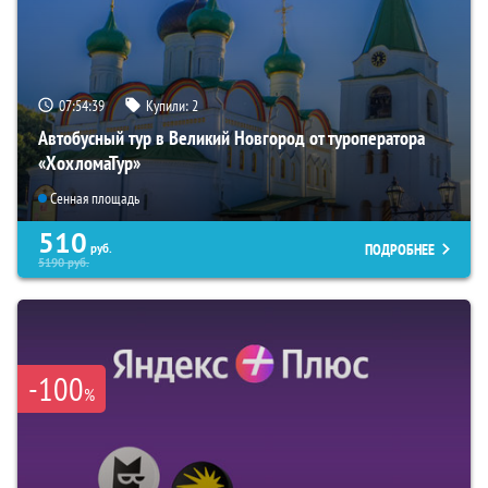
07:54:38
Купили:
2
Автобусный тур в Великий Новгород от туроператора
«ХохломаТур»
Сенная площадь
510
ПОДРОБНЕЕ
руб.
5190
руб.
-100
%