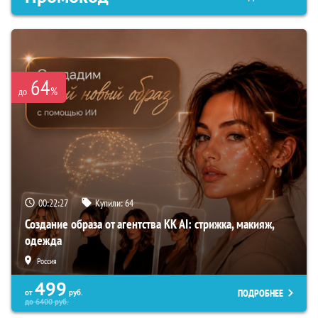
64
%
до
00:22:26
Купили:
64
Создание образа от агентства KK AI: стрижка, макияж,
одежда
Россия
499
ПОДРОБНЕЕ
от
руб.
до
6400
руб.