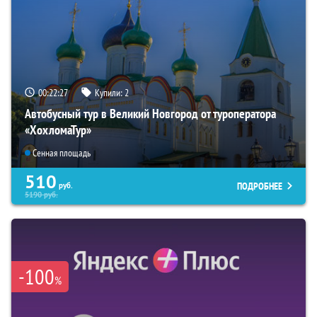
00:22:26
Купили:
2
Автобусный тур в Великий Новгород от туроператора
«ХохломаТур»
Сенная площадь
510
ПОДРОБНЕЕ
руб.
5190
руб.
-100
%