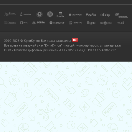
2010-2026 © КупиКупон. Все права защищены.
Все права на товарный знак "КупиКупон" и на сайт www.kupikupon.ru принадлежат
OOO «Агентство цифровых решений» ИНН 7705523387, ОГРН 1127747063212