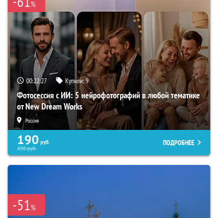
-61
%
00:22:26
Купили:
9
Фотосессия с ИИ: 5 нейрофотографий в любой тематике
от New Dream Works
Россия
190
ПОДРОБНЕЕ
руб.
490
руб.
-51
%