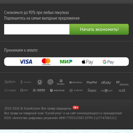
Сэкономьте до 90% при любых покупках
Подпишитесь на самые выгодные предложения
Принимаем к оплате:
2010-2026 © КупиКупон. Все права защищены.
Все права на товарный знак "КупиКупон" и на сайт www.kupikupon.ru принадлежат
OOO «Агентство цифровых решений» ИНН 7705523387, ОГРН 1127747063212