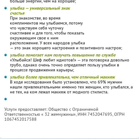
больше энергии, чем на хорошее;
улыбка — универсальный знак
счастья
При знакомстве, во время
комплиментов мы улыбаемся, потому
что чувствуем себя чуточку
счастливее и для того, чтобы показать
окружающим свое к ним
расположение. У всех народов улыбка
— это знак хорошего настроения и позитивного настроя;
улыбка помогает нам получать повышение по службе
«Улыбайся! Шеф любит идиотов!» — эта поговорка довольно
грубо, однако очень точно определяет пользу улыбки в
процессе продвижения карьеры;
улыбка более привлекательна, чем отличный макияж
В ходе исследования было установлено, что 69% мужчин
нашли привлекательными именно тех женщин, кто улыбался, а
не тех, на ком лежал макияж от модного стилиста.
Услуги предоставляет: Общество с Ограниченой
Ответственностью « 32 жемчужины»,
ИНН 7452047695
, ОГРН
1067452017588