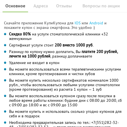
Основное
Адреса
Отзывы
Вопросы по акции
Скачайте приложение КупиКупона для
IOS
или
Android
и
покажите купон с экрана смартфона. Это удобно :)
Скидка 80%
на услуги стоматологической клиники «32
жемчужины»
Сертификат услуги стоит
200 вместо 1000 руб
.
Разницу по купону нужно доплатить, Вы
платите 200 рублей,
лечите на 1000 рублей
, разницу доплачиваете
Удаление не входит в купон
Вы можете воспользоваться всеми терапевтическими услугами
клиники, кроме протезирования и чистки зубов
Вы можете купить несколько сертификатов номиналом 1000
рубл., чтобы воспользоваться любыми услугами стоматологии
(кроме протезирования) из расчета 1 купон — 1 зуб
Вы можете воспользоваться купоном сразу после покупки в
любое время работы клиники: будние дни с 08:00 до 20:00, сб
с 09:00 до 18:00 и вс с 09:00 до 15:00
Вы можете купить и использовать сколько угодно купонов для
себя и в подарок
Необходима предварительная запись по тел.: +7(351)282-32-
48 , +7(351)282-32-52 — и предъявление распечатанного