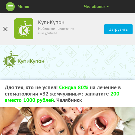
Меню
Челябинск
КупиКупон
Мобильное приложение
Загрузить
ещё удобнее
Для тех, кто не успел!
Скидка 80%
на лечение в
стоматологии «32 жемчужины»: заплатите
200
вместо
1000
рублей
. Челябинск