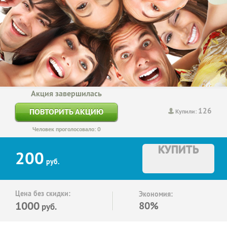
Акция завершилась
126
ПОВТОРИТЬ АКЦИЮ
Купили:
Человек проголосовало: 0
КУПИТЬ
200
руб.
Цена без скидки:
Экономия:
1000
80%
руб.