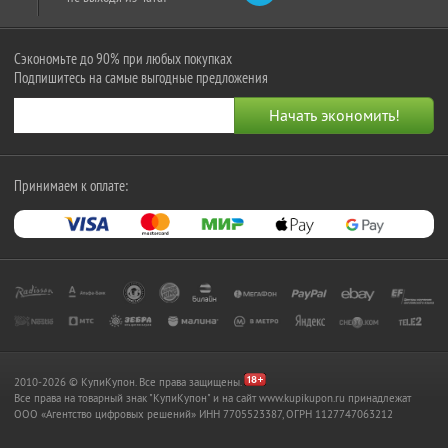
Сэкономьте до 90% при любых покупках
Подпишитесь на самые выгодные предложения
Принимаем к оплате:
2010-2026 © КупиКупон. Все права защищены.
Все права на товарный знак "КупиКупон" и на сайт www.kupikupon.ru принадлежат
OOO «Агентство цифровых решений» ИНН 7705523387, ОГРН 1127747063212