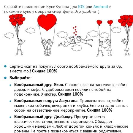
Скачайте приложение КупиКупона для
IOS
или
Android
и
покажите купон с экрана смартфона. Это удобно :)
Сертификат на покупку любого воображаемого друга за 0р.
вместо ∞р.!
Скидка 100%
Выбирайте:
Воображаемый друг Яков.
Спокоен, слегка застенчив, любит
дождь и кофе. С удобольствием посидит с тобой на
подоконнике. Хипстер.
Скидка 100%
Воображаемая подруга Августина.
Привлекательна, любит
маленьких собачек, вечеринки и клубы. Её не стыдно взять с
собой на ответственное мероприятие.
Скидка 100%
Воображаемый друг Диабалду.
Придерживается
классического стиля, немного старомоден. Обладает
хорошими манерами. Любит дорогой коньяк и классические
романы. Не против познакомиться с вашими родителями.