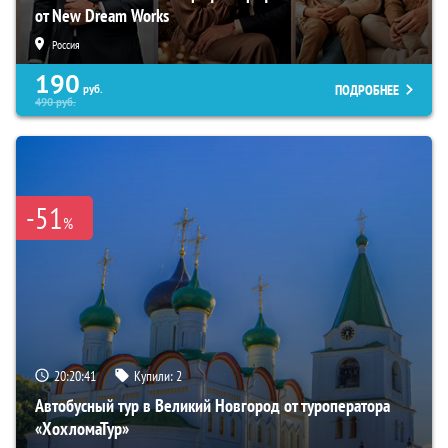
от New Dream Works
Россия
190
ПОДРОБНЕЕ
руб.
490
руб.
-51
%
20:20:39
Купили:
2
Автобусный тур в Великий Новгород от туроператора
«ХохломаТур»