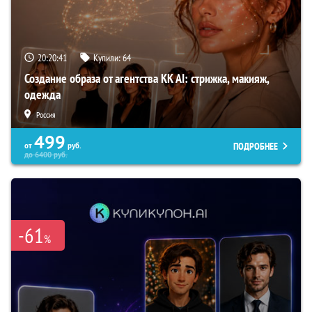
20:20:39
Купили:
64
Создание образа от агентства KK AI: стрижка, макияж,
одежда
Россия
499
ПОДРОБНЕЕ
от
руб.
до
6400
руб.
-61
%