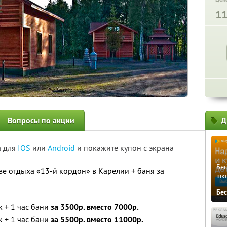
1
Вопросы по акции
Д
а для
IOS
или
Android
и покажите купон с экрана
Бе
зе отдыха «13-й кордон» в Карелии + баня за
шк
Бе
к + 1 час бани
за 3500р. вместо 7000р.
к + 1 час бани
за 5500р. вместо 11000р.