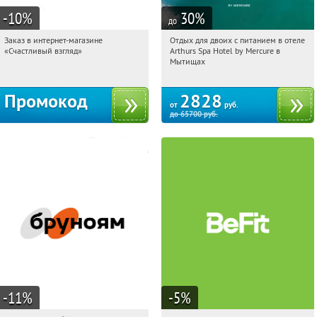
-10
%
30
%
до
Заказ в интернет-магазине
Отдых для двоих с питанием в отеле
12:40:31
Получи первым!
12:40:31
Купи первым!
«Счастливый взгляд»
Arthurs Spa Hotel by Mercure в
Россия
Московская обл., г. Мытищи, д.
Мытищах
Ларево, ул. Хвойная, стр. 26
Промокод
2828
от
руб.
до
65700
руб.
-11
%
-5
%