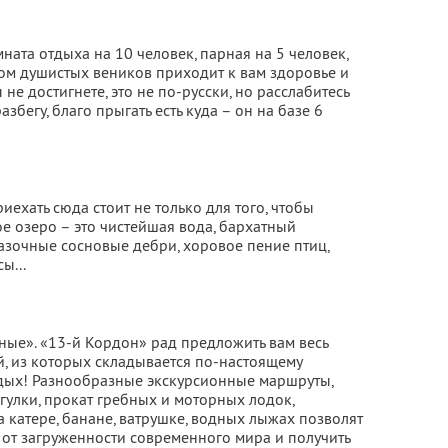
ната отдыха на 10 человек, парная на 5 человек,
хом душистых веников приходит к вам здоровье и
е достигнете, это не по-русски, но расслабитесь
азбегу, благо прыгать есть куда – он на базе 6
иехать сюда стоит не только для того, чтобы
е озеро – это чистейшая вода, бархатный
азочные сосновые дебри, хоровое пение птиц,
ы...
ые». «13-й Кордон» рад предложить вам весь
, из которых складывается по-настоящему
ых! Разнообразные экскурсионные маршруты,
гулки, прокат гребных и моторных лодок,
а катере, банане, ватрушке, водных лыжах позволят
ь от загруженности современного мира и получить