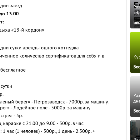
один заезд
Ра
«Э
 до 13.00
т:
Бе
тдыха «13-й кордон»
одни сутки аренды одного коттеджа
ченное количество сертификатов для себя и в
Кур
Бе
 бесплатное
 сутки
р.
Ра
дне
леный берег» - Петрозаводск - 7000р. за машину.
рег» - Лодейное поле - 5000р. за машину
Бе
трел - 3р.
, караоке с 21.00 до 9.00 - 500р. в час
 час (1 человек) - 500р., 1 день - 2.500р. +
Люб