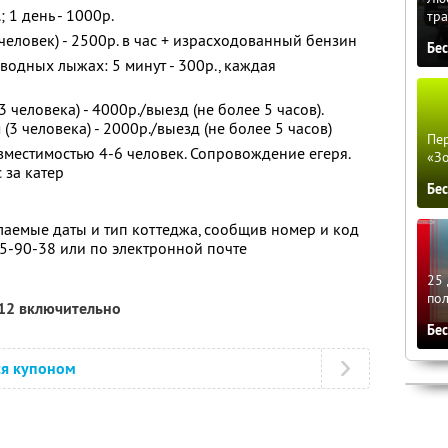
; 1 день - 1000р.
тра
5 человек) - 2500р. в час + израсходованный бензин
Бе
 водных лыжах: 5 минут - 300р., каждая
3 человека) - 4000р./выезд (не более 5 часов).
(3 человека) - 2000р./выезд (не более 5 часов)
Пер
 вместимостью 4-6 человек. Сопровождение егеря.
«З
 за катер
Бе
аемые даты и тип коттеджа, сообщив номер и код
25-90-38 или по электронной почте
25 
по
012 включительно
Бе
ся купоном