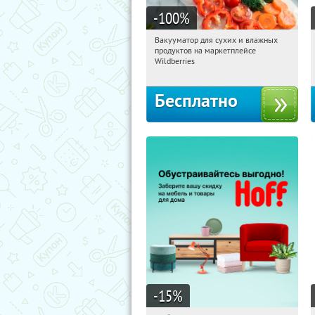
-100
%
Вакууматор для сухих и влажных
12:40:31
Получили:
175
продуктов на маркетплейсе
Россия
Wildberries
Бесплатно
-15
%