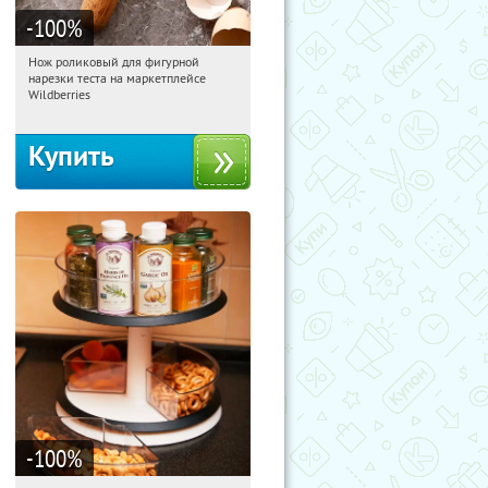
-100
%
Нож роликовый для фигурной
12:40:31
Получили:
265
нарезки теста на маркетплейсе
Россия
Wildberries
Купить
-100
%