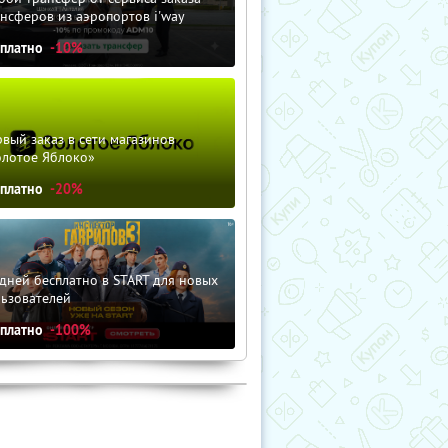
нсферов из аэропортов i'way
сплатно
-10%
вый заказ в сети магазинов
олотое Яблоко»
сплатно
-20%
дней бесплатно в START для новых
льзователей
сплатно
-100%