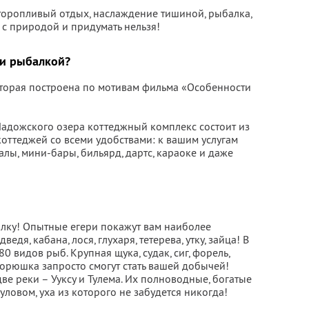
еторопливый отдых, наслаждение тишиной, рыбалка,
 с природой и придумать нельзя!
 и рыбалкой?
оторая построена по мотивам фильма «Особенности
адожского озера коттеджный комплекс состоит из
оттеджей со всеми удобствами: к вашим услугам
лы, мини-бары, бильярд, дартс, караоке и даже
балку! Опытные егери покажут вам наиболее
едя, кабана, лося, глухаря, тетерева, утку, зайца! В
 видов рыб. Крупная щука, судак, сиг, форель,
, корюшка запросто смогут стать вашей добычей!
ве реки – Ууксу и Тулема. Их полноводные, богатые
ловом, уха из которого не забудется никогда!