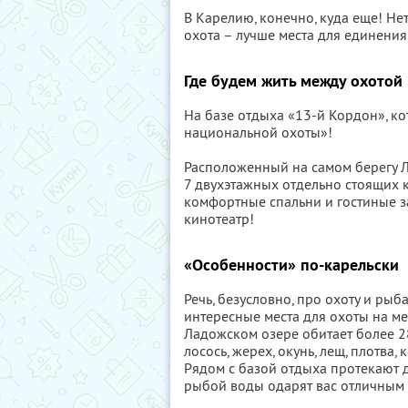
В Карелию, конечно, куда еще! Н
охота – лучше места для единения
Где будем жить между охотой
На базе отдыха «13-й Кордон», к
национальной охоты»!
Расположенный на самом берегу Л
7 двухэтажных отдельно стоящих к
комфортные спальни и гостиные за
кинотеатр!
«Особенности» по-карельски
Речь, безусловно, про охоту и ры
интересные места для охоты на медв
Ладожском озере обитает более 280
лосось, жерех, окунь, лещ, плотва
Рядом с базой отдыха протекают д
рыбой воды одарят вас отличным у