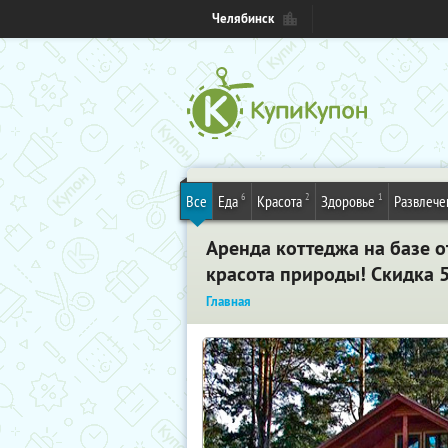
Челябинск
6
2
1
Все
Еда
Красота
Здоровье
Развлече
Аренда коттеджа на базе о
красота природы! Скидка 
Главная