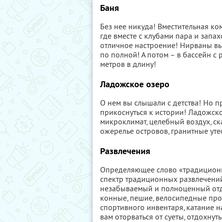
Баня
Без нее никуда! Вместительная ком
где вместе с клубами пара и запа
отличное настроение! Нирваны вы н
по полной! А потом – в бассейн с р
метров в длину!
Ладожское озеро
О нем вы слышали с детства! Но пр
прикоснуться к истории! Ладожско
микроклимат, целебный воздух, ск
ожерелье островов, гранитные утес
Развлечения
Определяющее слово «традиционн
спектр традиционных развлечений
незабываемый и полноценный отд
конные, пешие, велосипедные про
спортивного инвентаря, катание н
вам оторваться от суеты, отдохнут