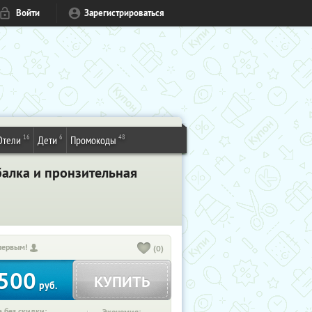
Войти
Зарегистрироваться
16
6
48
Отели
Дети
Промокоды
балка и пронзительная
первым!
(0)
500
КУПИТЬ
руб.
 без скидки: