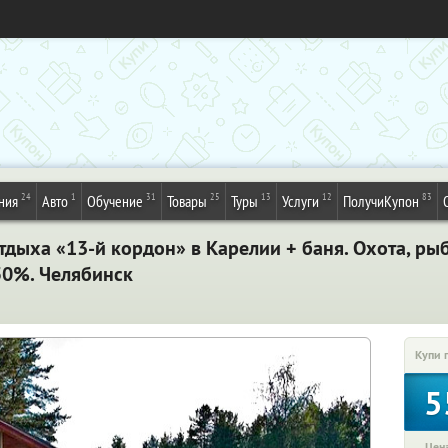
24
1
31
25
13
12
83
ния
Авто
Обучение
Товары
Туры
Услуги
ПолучиКупон
тдыха «13-й кордон» в Карелии + баня. Охота, ры
50%. Челябинск
Купи 
5
Цена